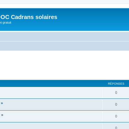
OC Cadrans solaires
t gratuit
RÉPONSES
0
 »
0
 »
0
0