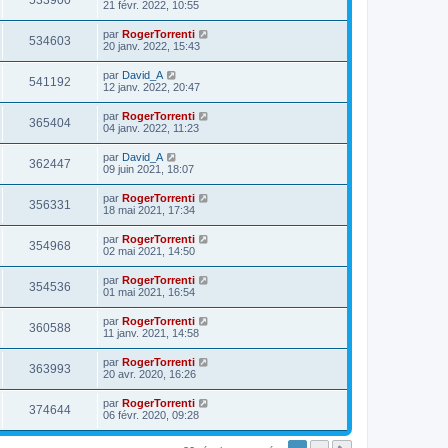
533900
21 févr. 2022, 10:55
par
RogerTorrenti
534603
20 janv. 2022, 15:43
par
David_A
541192
12 janv. 2022, 20:47
par
RogerTorrenti
365404
04 janv. 2022, 11:23
par
David_A
362447
09 juin 2021, 18:07
par
RogerTorrenti
356331
18 mai 2021, 17:34
par
RogerTorrenti
354968
02 mai 2021, 14:50
par
RogerTorrenti
354536
01 mai 2021, 16:54
par
RogerTorrenti
360588
11 janv. 2021, 14:58
par
RogerTorrenti
363993
20 avr. 2020, 16:26
par
RogerTorrenti
374644
06 févr. 2020, 09:28