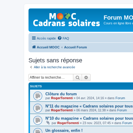
Forum MO
Cours en ligne libre e
Accès rapide
FAQ
Accueil MOOC
Accueil Forum
Sujets sans réponse
Aller à la recherche avancée
Rechercher
Recherche avancée
SUJETS
Clôture du forum
par
RogerTorrenti
» 04 avr. 2024, 14:16 » dans
Forum
N°11 du magazine « Cadrans solaires pour tous
par
RogerTorrenti
» 06 mars 2024, 11:38 » dans
Forum
N°10 du magazine « Cadrans solaires pour tous
par
RogerTorrenti
» 23 nov. 2023, 07:45 » dans
Forum
Un glossaire, enfin !