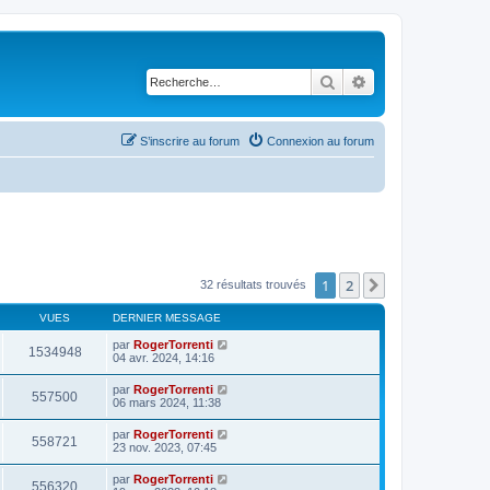
Rechercher
Recherche avancé
S’inscrire au forum
Connexion au forum
1
2
Suivante
32 résultats trouvés
VUES
DERNIER MESSAGE
par
RogerTorrenti
1534948
04 avr. 2024, 14:16
par
RogerTorrenti
557500
06 mars 2024, 11:38
par
RogerTorrenti
558721
23 nov. 2023, 07:45
par
RogerTorrenti
556320