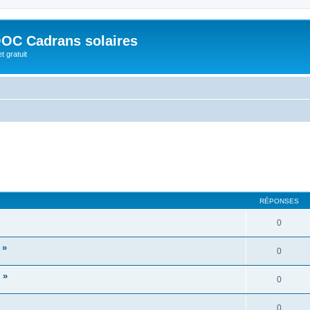
OC Cadrans solaires
t gratuit
RÉPONSES
0
 »
0
 »
0
0