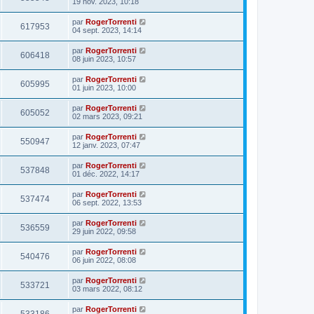
19 nov. 2023, 10:18
par
RogerTorrenti
617953
04 sept. 2023, 14:14
par
RogerTorrenti
606418
08 juin 2023, 10:57
par
RogerTorrenti
605995
01 juin 2023, 10:00
par
RogerTorrenti
605052
02 mars 2023, 09:21
par
RogerTorrenti
550947
12 janv. 2023, 07:47
par
RogerTorrenti
537848
01 déc. 2022, 14:17
par
RogerTorrenti
537474
06 sept. 2022, 13:53
par
RogerTorrenti
536559
29 juin 2022, 09:58
par
RogerTorrenti
540476
06 juin 2022, 08:08
par
RogerTorrenti
533721
03 mars 2022, 08:12
par
RogerTorrenti