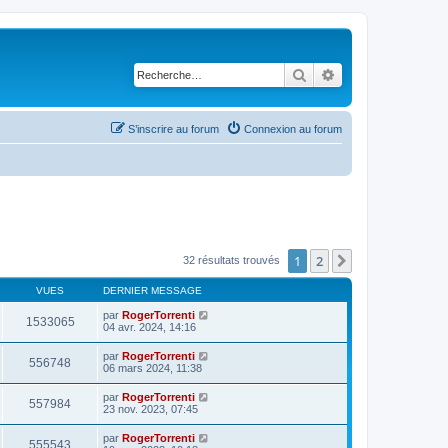
Rechercher
Recherche avancé
S’inscrire au forum
Connexion au forum
1
2
Suivante
32 résultats trouvés
VUES
DERNIER MESSAGE
par
RogerTorrenti
1533065
04 avr. 2024, 14:16
par
RogerTorrenti
556748
06 mars 2024, 11:38
par
RogerTorrenti
557984
23 nov. 2023, 07:45
par
RogerTorrenti
555543