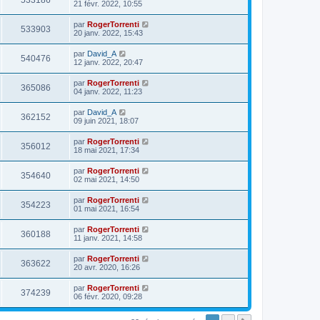
533186
21 févr. 2022, 10:55
par
RogerTorrenti
533903
20 janv. 2022, 15:43
par
David_A
540476
12 janv. 2022, 20:47
par
RogerTorrenti
365086
04 janv. 2022, 11:23
par
David_A
362152
09 juin 2021, 18:07
par
RogerTorrenti
356012
18 mai 2021, 17:34
par
RogerTorrenti
354640
02 mai 2021, 14:50
par
RogerTorrenti
354223
01 mai 2021, 16:54
par
RogerTorrenti
360188
11 janv. 2021, 14:58
par
RogerTorrenti
363622
20 avr. 2020, 16:26
par
RogerTorrenti
374239
06 févr. 2020, 09:28