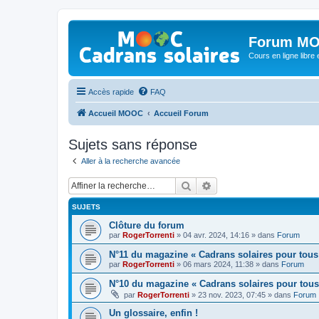
Forum MO
Cours en ligne libre e
Accès rapide
FAQ
Accueil MOOC
Accueil Forum
Sujets sans réponse
Aller à la recherche avancée
Rechercher
Recherche avancée
SUJETS
Clôture du forum
par
RogerTorrenti
» 04 avr. 2024, 14:16 » dans
Forum
N°11 du magazine « Cadrans solaires pour tous
par
RogerTorrenti
» 06 mars 2024, 11:38 » dans
Forum
N°10 du magazine « Cadrans solaires pour tous
par
RogerTorrenti
» 23 nov. 2023, 07:45 » dans
Forum
Un glossaire, enfin !