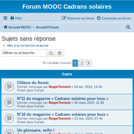
Forum MOOC Cadrans solaires
FAQ
S’inscrire au forum
Connexion au forum
R
Accueil MOOC
Accueil Forum
e
Sujets sans réponse
c
Aller à la recherche avancée
h
Rechercher
Recherche avancée
e
1
2
Suivante
32 résultats trouvés
r
c
Sujets
h
Clôture du forum
e
Dernier message par
RogerTorrenti
«
04 avr. 2024, 14:16
Posté dans
Forum
r
N°11 du magazine « Cadrans solaires pour tous »
Dernier message par
RogerTorrenti
«
06 mars 2024, 11:38
Posté dans
Forum
N°10 du magazine « Cadrans solaires pour tous »
Dernier message par
RogerTorrenti
«
23 nov. 2023, 07:45
Posté dans
Forum
Un glossaire, enfin !