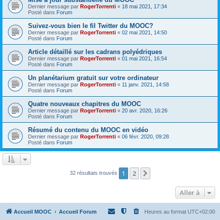
Dernier message par
RogerTorrenti
«
18 mai 2021, 17:34
Posté dans
Forum
Suivez-vous bien le fil Twitter du MOOC?
Dernier message par
RogerTorrenti
«
02 mai 2021, 14:50
Posté dans
Forum
Article détaillé sur les cadrans polyédriques
Dernier message par
RogerTorrenti
«
01 mai 2021, 16:54
Posté dans
Forum
Un planétarium gratuit sur votre ordinateur
Dernier message par
RogerTorrenti
«
11 janv. 2021, 14:58
Posté dans
Forum
Quatre nouveaux chapitres du MOOC
Dernier message par
RogerTorrenti
«
20 avr. 2020, 16:26
Posté dans
Forum
Résumé du contenu du MOOC en vidéo
Dernier message par
RogerTorrenti
«
06 févr. 2020, 09:28
Posté dans
Forum
1
2
Suivante
32 résultats trouvés
Aller à
Accueil MOOC
Accueil Forum
Heures au format
UTC+02:00