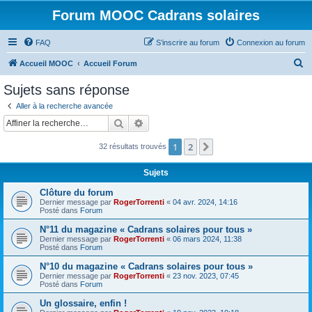
Forum MOOC Cadrans solaires
FAQ
S’inscrire au forum
Connexion au forum
R
Accueil MOOC
Accueil Forum
e
Sujets sans réponse
c
Aller à la recherche avancée
h
Rechercher
Recherche avancée
e
1
2
Suivante
32 résultats trouvés
r
c
Sujets
h
Clôture du forum
e
Dernier message par
RogerTorrenti
«
04 avr. 2024, 14:16
Posté dans
Forum
r
N°11 du magazine « Cadrans solaires pour tous »
Dernier message par
RogerTorrenti
«
06 mars 2024, 11:38
Posté dans
Forum
N°10 du magazine « Cadrans solaires pour tous »
Dernier message par
RogerTorrenti
«
23 nov. 2023, 07:45
Posté dans
Forum
Un glossaire, enfin !