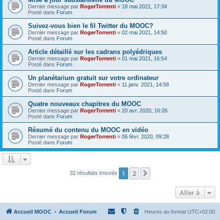
Dernier message par
RogerTorrenti
«
18 mai 2021, 17:34
Posté dans
Forum
Suivez-vous bien le fil Twitter du MOOC?
Dernier message par
RogerTorrenti
«
02 mai 2021, 14:50
Posté dans
Forum
Article détaillé sur les cadrans polyédriques
Dernier message par
RogerTorrenti
«
01 mai 2021, 16:54
Posté dans
Forum
Un planétarium gratuit sur votre ordinateur
Dernier message par
RogerTorrenti
«
11 janv. 2021, 14:58
Posté dans
Forum
Quatre nouveaux chapitres du MOOC
Dernier message par
RogerTorrenti
«
20 avr. 2020, 16:26
Posté dans
Forum
Résumé du contenu du MOOC en vidéo
Dernier message par
RogerTorrenti
«
06 févr. 2020, 09:28
Posté dans
Forum
1
2
Suivante
32 résultats trouvés
Aller à
Accueil MOOC
Accueil Forum
Heures au format
UTC+02:00