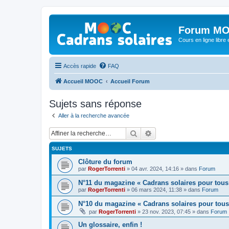
Forum MO
Cours en ligne libre e
Accès rapide
FAQ
Accueil MOOC
Accueil Forum
Sujets sans réponse
Aller à la recherche avancée
Rechercher
Recherche avancée
SUJETS
Clôture du forum
par
RogerTorrenti
» 04 avr. 2024, 14:16 » dans
Forum
N°11 du magazine « Cadrans solaires pour tous
par
RogerTorrenti
» 06 mars 2024, 11:38 » dans
Forum
N°10 du magazine « Cadrans solaires pour tous
par
RogerTorrenti
» 23 nov. 2023, 07:45 » dans
Forum
Un glossaire, enfin !