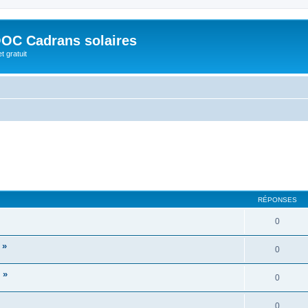
OC Cadrans solaires
t gratuit
RÉPONSES
0
 »
0
 »
0
0