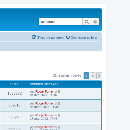
Rechercher
Recherche avancé
S’inscrire au forum
Connexion au forum
1
2
Suivante
32 résultats trouvés
VUES
DERNIER MESSAGE
par
RogerTorrenti
1533672
04 avr. 2024, 14:16
par
RogerTorrenti
557018
06 mars 2024, 11:38
par
RogerTorrenti
558248
23 nov. 2023, 07:45
par
RogerTorrenti
555805