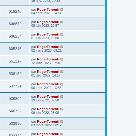
19 nov. 2023, 10:18
par
RogerTorrenti
618240
04 sept. 2023, 14:14
par
RogerTorrenti
606672
08 juin 2023, 10:57
par
RogerTorrenti
606254
01 juin 2023, 10:00
par
RogerTorrenti
605316
02 mars 2023, 09:21
par
RogerTorrenti
551217
12 janv. 2023, 07:47
par
RogerTorrenti
538132
01 déc. 2022, 14:17
par
RogerTorrenti
537721
06 sept. 2022, 13:53
par
RogerTorrenti
536804
29 juin 2022, 09:58
par
RogerTorrenti
540722
06 juin 2022, 08:08
par
RogerTorrenti
533990
03 mars 2022, 08:12
par
RogerTorrenti