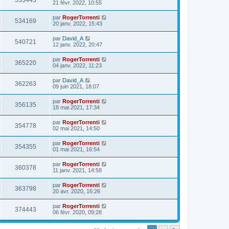
533443
21 févr. 2022, 10:55
par
RogerTorrenti
534169
20 janv. 2022, 15:43
par
David_A
540721
12 janv. 2022, 20:47
par
RogerTorrenti
365220
04 janv. 2022, 11:23
par
David_A
362263
09 juin 2021, 18:07
par
RogerTorrenti
356135
18 mai 2021, 17:34
par
RogerTorrenti
354778
02 mai 2021, 14:50
par
RogerTorrenti
354355
01 mai 2021, 16:54
par
RogerTorrenti
360378
11 janv. 2021, 14:58
par
RogerTorrenti
363798
20 avr. 2020, 16:26
par
RogerTorrenti
374443
06 févr. 2020, 09:28