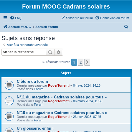
Forum MOOC Cadrans solaires
FAQ
S’inscrire au forum
Connexion au forum
R
Accueil MOOC
Accueil Forum
e
Sujets sans réponse
c
Aller à la recherche avancée
h
Rechercher
Recherche avancée
e
1
2
Suivante
32 résultats trouvés
r
c
Sujets
h
Clôture du forum
e
Dernier message par
RogerTorrenti
«
04 avr. 2024, 14:16
Posté dans
Forum
r
N°11 du magazine « Cadrans solaires pour tous »
Dernier message par
RogerTorrenti
«
06 mars 2024, 11:38
Posté dans
Forum
N°10 du magazine « Cadrans solaires pour tous »
Dernier message par
RogerTorrenti
«
23 nov. 2023, 07:45
Posté dans
Forum
Un glossaire, enfin !