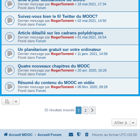
Dernier message par
RogerTorrenti
«
18 mai 2021, 17:34
Posté dans
Forum
Suivez-vous bien le fil Twitter du MOOC?
Dernier message par
RogerTorrenti
«
02 mai 2021, 14:50
Posté dans
Forum
Article détaillé sur les cadrans polyédriques
Dernier message par
RogerTorrenti
«
01 mai 2021, 16:54
Posté dans
Forum
Un planétarium gratuit sur votre ordinateur
Dernier message par
RogerTorrenti
«
11 janv. 2021, 14:58
Posté dans
Forum
Quatre nouveaux chapitres du MOOC
Dernier message par
RogerTorrenti
«
20 avr. 2020, 16:26
Posté dans
Forum
Résumé du contenu du MOOC en vidéo
Dernier message par
RogerTorrenti
«
06 févr. 2020, 09:28
Posté dans
Forum
1
2
Suivante
32 résultats trouvés
Aller à
Accueil MOOC
Accueil Forum
Heures au format
UTC+02:00