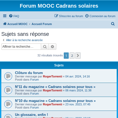
Forum MOOC Cadrans solaires
FAQ
S’inscrire au forum
Connexion au forum
R
Accueil MOOC
Accueil Forum
e
Sujets sans réponse
c
Aller à la recherche avancée
h
Rechercher
Recherche avancée
e
1
2
Suivante
32 résultats trouvés
r
c
Sujets
h
Clôture du forum
e
Dernier message par
RogerTorrenti
«
04 avr. 2024, 14:16
Posté dans
Forum
r
N°11 du magazine « Cadrans solaires pour tous »
Dernier message par
RogerTorrenti
«
06 mars 2024, 11:38
Posté dans
Forum
N°10 du magazine « Cadrans solaires pour tous »
Dernier message par
RogerTorrenti
«
23 nov. 2023, 07:45
Posté dans
Forum
Un glossaire, enfin !