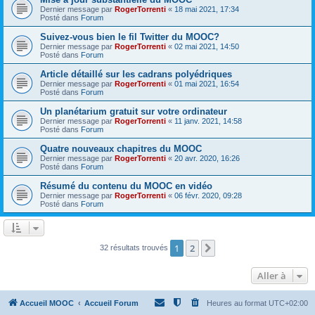
Dernier message par
RogerTorrenti
«
18 mai 2021, 17:34
Posté dans
Forum
Suivez-vous bien le fil Twitter du MOOC?
Dernier message par
RogerTorrenti
«
02 mai 2021, 14:50
Posté dans
Forum
Article détaillé sur les cadrans polyédriques
Dernier message par
RogerTorrenti
«
01 mai 2021, 16:54
Posté dans
Forum
Un planétarium gratuit sur votre ordinateur
Dernier message par
RogerTorrenti
«
11 janv. 2021, 14:58
Posté dans
Forum
Quatre nouveaux chapitres du MOOC
Dernier message par
RogerTorrenti
«
20 avr. 2020, 16:26
Posté dans
Forum
Résumé du contenu du MOOC en vidéo
Dernier message par
RogerTorrenti
«
06 févr. 2020, 09:28
Posté dans
Forum
1
2
Suivante
32 résultats trouvés
Aller à
Accueil MOOC
Accueil Forum
Heures au format
UTC+02:00