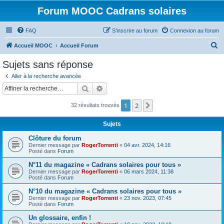
Forum MOOC Cadrans solaires
FAQ
S’inscrire au forum
Connexion au forum
R
Accueil MOOC
Accueil Forum
e
Sujets sans réponse
c
Aller à la recherche avancée
h
Rechercher
Recherche avancée
e
1
2
Suivante
32 résultats trouvés
r
c
Sujets
h
Clôture du forum
e
Dernier message par
RogerTorrenti
«
04 avr. 2024, 14:16
Posté dans
Forum
r
N°11 du magazine « Cadrans solaires pour tous »
Dernier message par
RogerTorrenti
«
06 mars 2024, 11:38
Posté dans
Forum
N°10 du magazine « Cadrans solaires pour tous »
Dernier message par
RogerTorrenti
«
23 nov. 2023, 07:45
Posté dans
Forum
Un glossaire, enfin !