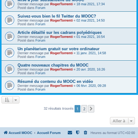
Dernier message par
RogerTorrenti
«
18 mai 2021, 17:34
Posté dans
Forum
Suivez-vous bien le fil Twitter du MOOC?
Dernier message par
RogerTorrenti
«
02 mai 2021, 14:50
Posté dans
Forum
Article détaillé sur les cadrans polyédriques
Dernier message par
RogerTorrenti
«
01 mai 2021, 16:54
Posté dans
Forum
Un planétarium gratuit sur votre ordinateur
Dernier message par
RogerTorrenti
«
11 janv. 2021, 14:58
Posté dans
Forum
Quatre nouveaux chapitres du MOOC
Dernier message par
RogerTorrenti
«
20 avr. 2020, 16:26
Posté dans
Forum
Résumé du contenu du MOOC en vidéo
Dernier message par
RogerTorrenti
«
06 févr. 2020, 09:28
Posté dans
Forum
1
2
Suivante
32 résultats trouvés
Aller à
Accueil MOOC
Accueil Forum
Heures au format
UTC+02:00