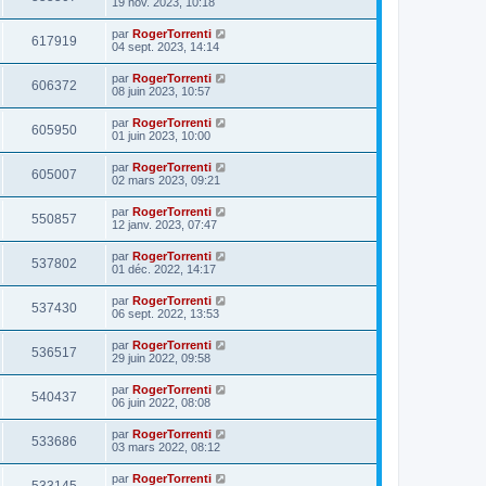
19 nov. 2023, 10:18
par
RogerTorrenti
617919
04 sept. 2023, 14:14
par
RogerTorrenti
606372
08 juin 2023, 10:57
par
RogerTorrenti
605950
01 juin 2023, 10:00
par
RogerTorrenti
605007
02 mars 2023, 09:21
par
RogerTorrenti
550857
12 janv. 2023, 07:47
par
RogerTorrenti
537802
01 déc. 2022, 14:17
par
RogerTorrenti
537430
06 sept. 2022, 13:53
par
RogerTorrenti
536517
29 juin 2022, 09:58
par
RogerTorrenti
540437
06 juin 2022, 08:08
par
RogerTorrenti
533686
03 mars 2022, 08:12
par
RogerTorrenti