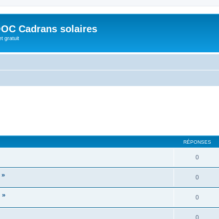
OC Cadrans solaires
t gratuit
RÉPONSES
0
 »
0
 »
0
0