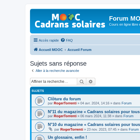
Forum MO
Cours en ligne libre e
Accès rapide
FAQ
Accueil MOOC
Accueil Forum
Sujets sans réponse
Aller à la recherche avancée
Rechercher
Recherche avancée
SUJETS
Clôture du forum
par
RogerTorrenti
» 04 avr. 2024, 14:16 » dans
Forum
N°11 du magazine « Cadrans solaires pour tous
par
RogerTorrenti
» 06 mars 2024, 11:38 » dans
Forum
N°10 du magazine « Cadrans solaires pour tous
par
RogerTorrenti
» 23 nov. 2023, 07:45 » dans
Forum
Un glossaire, enfin !