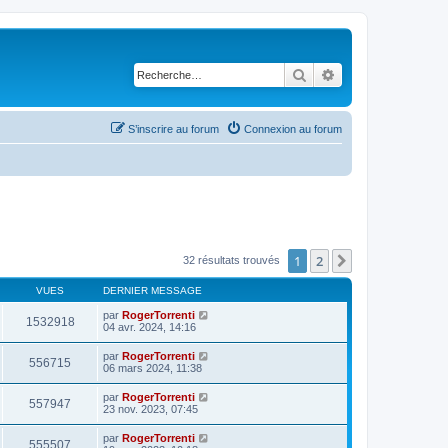
Rechercher
Recherche avancé
S’inscrire au forum
Connexion au forum
1
2
Suivante
32 résultats trouvés
VUES
DERNIER MESSAGE
par
RogerTorrenti
1532918
04 avr. 2024, 14:16
par
RogerTorrenti
556715
06 mars 2024, 11:38
par
RogerTorrenti
557947
23 nov. 2023, 07:45
par
RogerTorrenti
555507