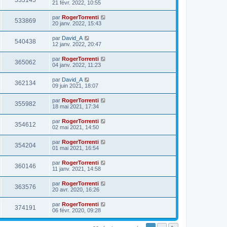
533145
21 févr. 2022, 10:55
par
RogerTorrenti
533869
20 janv. 2022, 15:43
par
David_A
540438
12 janv. 2022, 20:47
par
RogerTorrenti
365062
04 janv. 2022, 11:23
par
David_A
362134
09 juin 2021, 18:07
par
RogerTorrenti
355982
18 mai 2021, 17:34
par
RogerTorrenti
354612
02 mai 2021, 14:50
par
RogerTorrenti
354204
01 mai 2021, 16:54
par
RogerTorrenti
360146
11 janv. 2021, 14:58
par
RogerTorrenti
363576
20 avr. 2020, 16:26
par
RogerTorrenti
374191
06 févr. 2020, 09:28