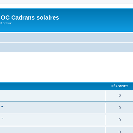
OC Cadrans solaires
t gratuit
RÉPONSES
0
 »
0
 »
0
0