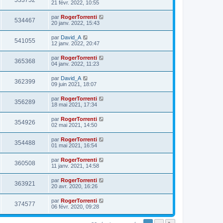
533752
21 févr. 2022, 10:55
par
RogerTorrenti
534467
20 janv. 2022, 15:43
par
David_A
541055
12 janv. 2022, 20:47
par
RogerTorrenti
365368
04 janv. 2022, 11:23
par
David_A
362399
09 juin 2021, 18:07
par
RogerTorrenti
356289
18 mai 2021, 17:34
par
RogerTorrenti
354926
02 mai 2021, 14:50
par
RogerTorrenti
354488
01 mai 2021, 16:54
par
RogerTorrenti
360508
11 janv. 2021, 14:58
par
RogerTorrenti
363921
20 avr. 2020, 16:26
par
RogerTorrenti
374577
06 févr. 2020, 09:28