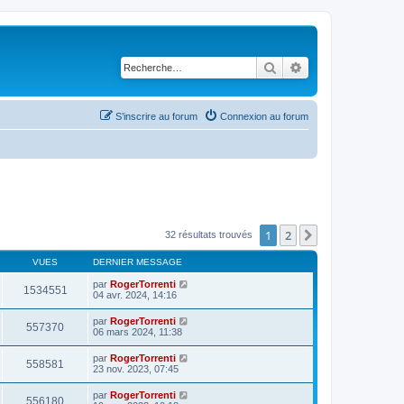
Rechercher
Recherche avancé
S’inscrire au forum
Connexion au forum
1
2
Suivante
32 résultats trouvés
VUES
DERNIER MESSAGE
par
RogerTorrenti
1534551
04 avr. 2024, 14:16
par
RogerTorrenti
557370
06 mars 2024, 11:38
par
RogerTorrenti
558581
23 nov. 2023, 07:45
par
RogerTorrenti
556180