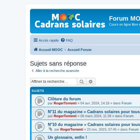
Forum MO
Cours en ligne libre e
Accès rapide
FAQ
Accueil MOOC
Accueil Forum
Sujets sans réponse
Aller à la recherche avancée
Rechercher
Recherche avancée
SUJETS
Clôture du forum
par
RogerTorrenti
» 04 avr. 2024, 14:16 » dans
Forum
N°11 du magazine « Cadrans solaires pour tous
par
RogerTorrenti
» 06 mars 2024, 11:38 » dans
Forum
N°10 du magazine « Cadrans solaires pour tous
par
RogerTorrenti
» 23 nov. 2023, 07:45 » dans
Forum
Un glossaire, enfin !