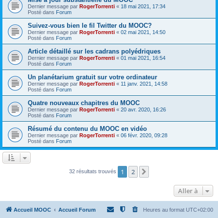
Dernier message par
RogerTorrenti
«
18 mai 2021, 17:34
Posté dans
Forum
Suivez-vous bien le fil Twitter du MOOC?
Dernier message par
RogerTorrenti
«
02 mai 2021, 14:50
Posté dans
Forum
Article détaillé sur les cadrans polyédriques
Dernier message par
RogerTorrenti
«
01 mai 2021, 16:54
Posté dans
Forum
Un planétarium gratuit sur votre ordinateur
Dernier message par
RogerTorrenti
«
11 janv. 2021, 14:58
Posté dans
Forum
Quatre nouveaux chapitres du MOOC
Dernier message par
RogerTorrenti
«
20 avr. 2020, 16:26
Posté dans
Forum
Résumé du contenu du MOOC en vidéo
Dernier message par
RogerTorrenti
«
06 févr. 2020, 09:28
Posté dans
Forum
1
2
Suivante
32 résultats trouvés
Aller à
Accueil MOOC
Accueil Forum
Heures au format
UTC+02:00