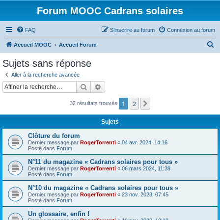
Forum MOOC Cadrans solaires
FAQ
S’inscrire au forum
Connexion au forum
R
Accueil MOOC
Accueil Forum
e
Sujets sans réponse
c
Aller à la recherche avancée
h
Rechercher
Recherche avancée
e
1
2
Suivante
32 résultats trouvés
r
c
Sujets
h
Clôture du forum
e
Dernier message par
RogerTorrenti
«
04 avr. 2024, 14:16
Posté dans
Forum
r
N°11 du magazine « Cadrans solaires pour tous »
Dernier message par
RogerTorrenti
«
06 mars 2024, 11:38
Posté dans
Forum
N°10 du magazine « Cadrans solaires pour tous »
Dernier message par
RogerTorrenti
«
23 nov. 2023, 07:45
Posté dans
Forum
Un glossaire, enfin !