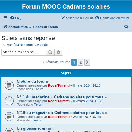
Forum MOOC Cadrans solaires
FAQ
S’inscrire au forum
Connexion au forum
R
Accueil MOOC
Accueil Forum
e
Sujets sans réponse
c
Aller à la recherche avancée
h
Rechercher
Recherche avancée
e
1
2
Suivante
32 résultats trouvés
r
c
Sujets
h
Clôture du forum
e
Dernier message par
RogerTorrenti
«
04 avr. 2024, 14:16
Posté dans
Forum
r
N°11 du magazine « Cadrans solaires pour tous »
Dernier message par
RogerTorrenti
«
06 mars 2024, 11:38
Posté dans
Forum
N°10 du magazine « Cadrans solaires pour tous »
Dernier message par
RogerTorrenti
«
23 nov. 2023, 07:45
Posté dans
Forum
Un glossaire, enfin !