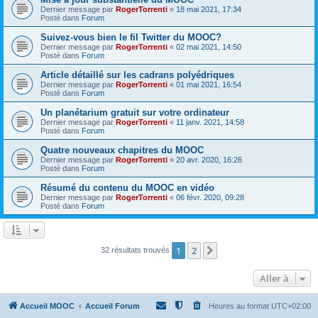
Dernier message par
RogerTorrenti
«
18 mai 2021, 17:34
Posté dans
Forum
Suivez-vous bien le fil Twitter du MOOC?
Dernier message par
RogerTorrenti
«
02 mai 2021, 14:50
Posté dans
Forum
Article détaillé sur les cadrans polyédriques
Dernier message par
RogerTorrenti
«
01 mai 2021, 16:54
Posté dans
Forum
Un planétarium gratuit sur votre ordinateur
Dernier message par
RogerTorrenti
«
11 janv. 2021, 14:58
Posté dans
Forum
Quatre nouveaux chapitres du MOOC
Dernier message par
RogerTorrenti
«
20 avr. 2020, 16:26
Posté dans
Forum
Résumé du contenu du MOOC en vidéo
Dernier message par
RogerTorrenti
«
06 févr. 2020, 09:28
Posté dans
Forum
1
2
Suivante
32 résultats trouvés
Aller à
Accueil MOOC
Accueil Forum
Heures au format
UTC+02:00