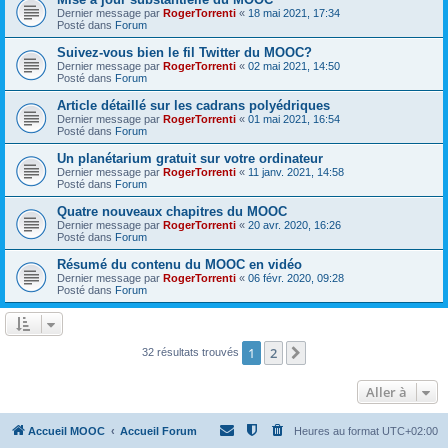
Dernier message par
RogerTorrenti
«
18 mai 2021, 17:34
Posté dans
Forum
Suivez-vous bien le fil Twitter du MOOC?
Dernier message par
RogerTorrenti
«
02 mai 2021, 14:50
Posté dans
Forum
Article détaillé sur les cadrans polyédriques
Dernier message par
RogerTorrenti
«
01 mai 2021, 16:54
Posté dans
Forum
Un planétarium gratuit sur votre ordinateur
Dernier message par
RogerTorrenti
«
11 janv. 2021, 14:58
Posté dans
Forum
Quatre nouveaux chapitres du MOOC
Dernier message par
RogerTorrenti
«
20 avr. 2020, 16:26
Posté dans
Forum
Résumé du contenu du MOOC en vidéo
Dernier message par
RogerTorrenti
«
06 févr. 2020, 09:28
Posté dans
Forum
1
2
Suivante
32 résultats trouvés
Aller à
Accueil MOOC
Accueil Forum
Heures au format
UTC+02:00