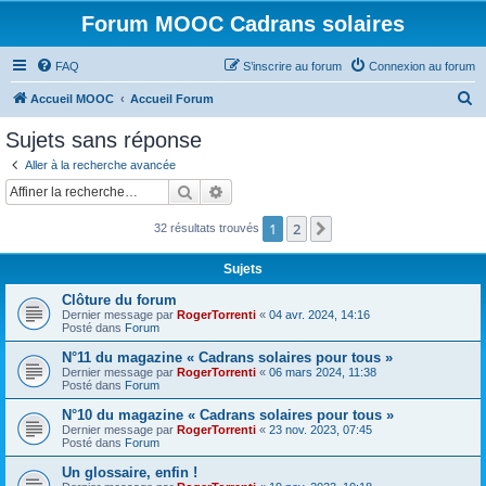
Forum MOOC Cadrans solaires
FAQ
S’inscrire au forum
Connexion au forum
R
Accueil MOOC
Accueil Forum
e
Sujets sans réponse
c
Aller à la recherche avancée
h
Rechercher
Recherche avancée
e
1
2
Suivante
32 résultats trouvés
r
c
Sujets
h
Clôture du forum
e
Dernier message par
RogerTorrenti
«
04 avr. 2024, 14:16
Posté dans
Forum
r
N°11 du magazine « Cadrans solaires pour tous »
Dernier message par
RogerTorrenti
«
06 mars 2024, 11:38
Posté dans
Forum
N°10 du magazine « Cadrans solaires pour tous »
Dernier message par
RogerTorrenti
«
23 nov. 2023, 07:45
Posté dans
Forum
Un glossaire, enfin !