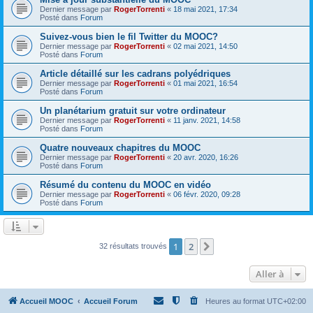
Dernier message par
RogerTorrenti
«
18 mai 2021, 17:34
Posté dans
Forum
Suivez-vous bien le fil Twitter du MOOC?
Dernier message par
RogerTorrenti
«
02 mai 2021, 14:50
Posté dans
Forum
Article détaillé sur les cadrans polyédriques
Dernier message par
RogerTorrenti
«
01 mai 2021, 16:54
Posté dans
Forum
Un planétarium gratuit sur votre ordinateur
Dernier message par
RogerTorrenti
«
11 janv. 2021, 14:58
Posté dans
Forum
Quatre nouveaux chapitres du MOOC
Dernier message par
RogerTorrenti
«
20 avr. 2020, 16:26
Posté dans
Forum
Résumé du contenu du MOOC en vidéo
Dernier message par
RogerTorrenti
«
06 févr. 2020, 09:28
Posté dans
Forum
1
2
Suivante
32 résultats trouvés
Aller à
Accueil MOOC
Accueil Forum
Heures au format
UTC+02:00