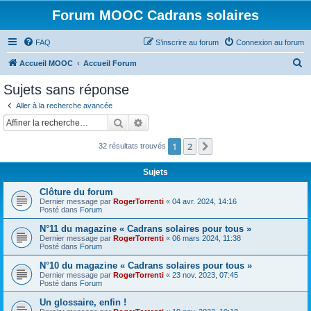
Forum MOOC Cadrans solaires
FAQ
S’inscrire au forum
Connexion au forum
R
Accueil MOOC
Accueil Forum
e
Sujets sans réponse
c
Aller à la recherche avancée
h
Rechercher
Recherche avancée
e
1
2
Suivante
32 résultats trouvés
r
c
Sujets
h
Clôture du forum
e
Dernier message par
RogerTorrenti
«
04 avr. 2024, 14:16
Posté dans
Forum
r
N°11 du magazine « Cadrans solaires pour tous »
Dernier message par
RogerTorrenti
«
06 mars 2024, 11:38
Posté dans
Forum
N°10 du magazine « Cadrans solaires pour tous »
Dernier message par
RogerTorrenti
«
23 nov. 2023, 07:45
Posté dans
Forum
Un glossaire, enfin !