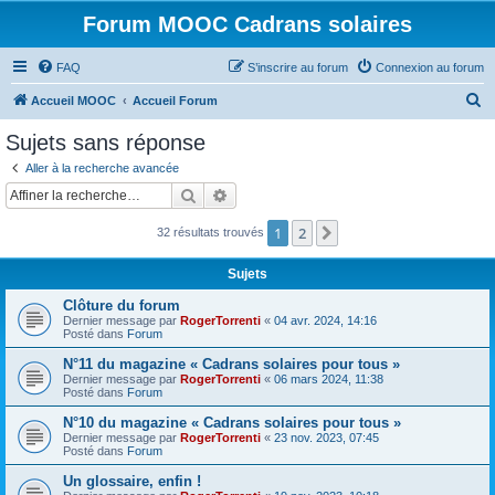
Forum MOOC Cadrans solaires
FAQ
S’inscrire au forum
Connexion au forum
R
Accueil MOOC
Accueil Forum
e
Sujets sans réponse
c
Aller à la recherche avancée
h
Rechercher
Recherche avancée
e
1
2
Suivante
32 résultats trouvés
r
c
Sujets
h
Clôture du forum
e
Dernier message par
RogerTorrenti
«
04 avr. 2024, 14:16
Posté dans
Forum
r
N°11 du magazine « Cadrans solaires pour tous »
Dernier message par
RogerTorrenti
«
06 mars 2024, 11:38
Posté dans
Forum
N°10 du magazine « Cadrans solaires pour tous »
Dernier message par
RogerTorrenti
«
23 nov. 2023, 07:45
Posté dans
Forum
Un glossaire, enfin !