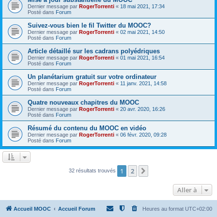
Dernier message par
RogerTorrenti
«
18 mai 2021, 17:34
Posté dans
Forum
Suivez-vous bien le fil Twitter du MOOC?
Dernier message par
RogerTorrenti
«
02 mai 2021, 14:50
Posté dans
Forum
Article détaillé sur les cadrans polyédriques
Dernier message par
RogerTorrenti
«
01 mai 2021, 16:54
Posté dans
Forum
Un planétarium gratuit sur votre ordinateur
Dernier message par
RogerTorrenti
«
11 janv. 2021, 14:58
Posté dans
Forum
Quatre nouveaux chapitres du MOOC
Dernier message par
RogerTorrenti
«
20 avr. 2020, 16:26
Posté dans
Forum
Résumé du contenu du MOOC en vidéo
Dernier message par
RogerTorrenti
«
06 févr. 2020, 09:28
Posté dans
Forum
1
2
Suivante
32 résultats trouvés
Aller à
Accueil MOOC
Accueil Forum
Heures au format
UTC+02:00