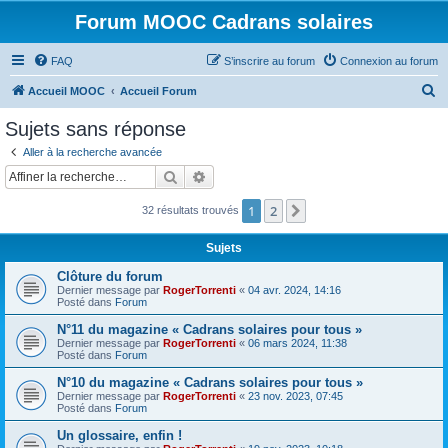
Forum MOOC Cadrans solaires
FAQ
S’inscrire au forum
Connexion au forum
R
Accueil MOOC
Accueil Forum
e
Sujets sans réponse
c
Aller à la recherche avancée
h
Rechercher
Recherche avancée
e
1
2
Suivante
32 résultats trouvés
r
c
Sujets
h
Clôture du forum
e
Dernier message par
RogerTorrenti
«
04 avr. 2024, 14:16
Posté dans
Forum
r
N°11 du magazine « Cadrans solaires pour tous »
Dernier message par
RogerTorrenti
«
06 mars 2024, 11:38
Posté dans
Forum
N°10 du magazine « Cadrans solaires pour tous »
Dernier message par
RogerTorrenti
«
23 nov. 2023, 07:45
Posté dans
Forum
Un glossaire, enfin !