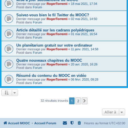
Dernier message par
RogerTorrenti
«
18 mai 2021, 17:34
Posté dans
Forum
Suivez-vous bien le fil Twitter du MOOC?
Dernier message par
RogerTorrenti
«
02 mai 2021, 14:50
Posté dans
Forum
Article détaillé sur les cadrans polyédriques
Dernier message par
RogerTorrenti
«
01 mai 2021, 16:54
Posté dans
Forum
Un planétarium gratuit sur votre ordinateur
Dernier message par
RogerTorrenti
«
11 janv. 2021, 14:58
Posté dans
Forum
Quatre nouveaux chapitres du MOOC
Dernier message par
RogerTorrenti
«
20 avr. 2020, 16:26
Posté dans
Forum
Résumé du contenu du MOOC en vidéo
Dernier message par
RogerTorrenti
«
06 févr. 2020, 09:28
Posté dans
Forum
1
2
Suivante
32 résultats trouvés
Aller à
Accueil MOOC
Accueil Forum
Heures au format
UTC+02:00