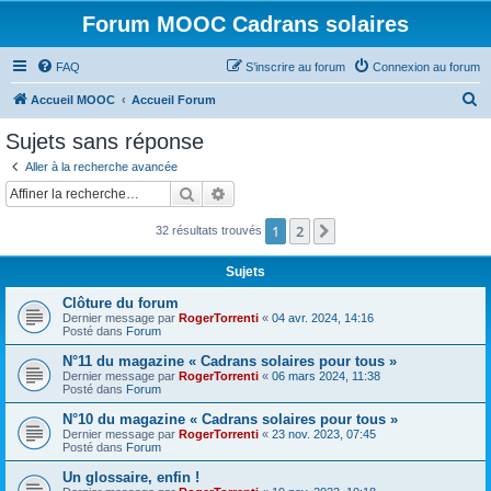
Forum MOOC Cadrans solaires
FAQ
S’inscrire au forum
Connexion au forum
R
Accueil MOOC
Accueil Forum
e
Sujets sans réponse
c
Aller à la recherche avancée
h
Rechercher
Recherche avancée
e
1
2
Suivante
32 résultats trouvés
r
c
Sujets
h
Clôture du forum
e
Dernier message par
RogerTorrenti
«
04 avr. 2024, 14:16
Posté dans
Forum
r
N°11 du magazine « Cadrans solaires pour tous »
Dernier message par
RogerTorrenti
«
06 mars 2024, 11:38
Posté dans
Forum
N°10 du magazine « Cadrans solaires pour tous »
Dernier message par
RogerTorrenti
«
23 nov. 2023, 07:45
Posté dans
Forum
Un glossaire, enfin !