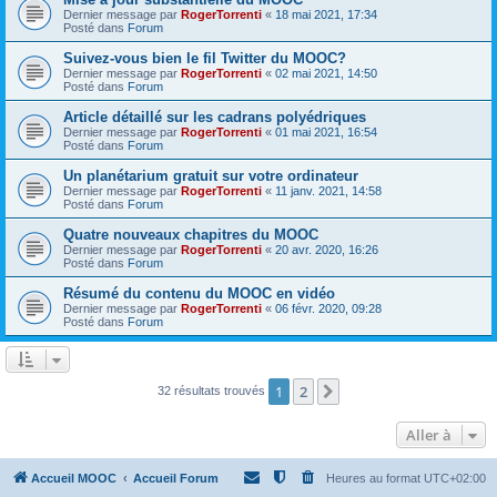
Dernier message par
RogerTorrenti
«
18 mai 2021, 17:34
Posté dans
Forum
Suivez-vous bien le fil Twitter du MOOC?
Dernier message par
RogerTorrenti
«
02 mai 2021, 14:50
Posté dans
Forum
Article détaillé sur les cadrans polyédriques
Dernier message par
RogerTorrenti
«
01 mai 2021, 16:54
Posté dans
Forum
Un planétarium gratuit sur votre ordinateur
Dernier message par
RogerTorrenti
«
11 janv. 2021, 14:58
Posté dans
Forum
Quatre nouveaux chapitres du MOOC
Dernier message par
RogerTorrenti
«
20 avr. 2020, 16:26
Posté dans
Forum
Résumé du contenu du MOOC en vidéo
Dernier message par
RogerTorrenti
«
06 févr. 2020, 09:28
Posté dans
Forum
1
2
Suivante
32 résultats trouvés
Aller à
Accueil MOOC
Accueil Forum
Heures au format
UTC+02:00