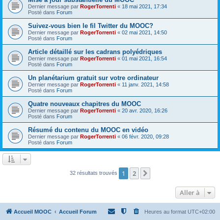
Dernier message par
RogerTorrenti
«
18 mai 2021, 17:34
Posté dans
Forum
Suivez-vous bien le fil Twitter du MOOC?
Dernier message par
RogerTorrenti
«
02 mai 2021, 14:50
Posté dans
Forum
Article détaillé sur les cadrans polyédriques
Dernier message par
RogerTorrenti
«
01 mai 2021, 16:54
Posté dans
Forum
Un planétarium gratuit sur votre ordinateur
Dernier message par
RogerTorrenti
«
11 janv. 2021, 14:58
Posté dans
Forum
Quatre nouveaux chapitres du MOOC
Dernier message par
RogerTorrenti
«
20 avr. 2020, 16:26
Posté dans
Forum
Résumé du contenu du MOOC en vidéo
Dernier message par
RogerTorrenti
«
06 févr. 2020, 09:28
Posté dans
Forum
1
2
Suivante
32 résultats trouvés
Aller à
Accueil MOOC
Accueil Forum
Heures au format
UTC+02:00