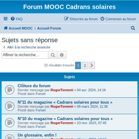
Forum MOOC Cadrans solaires
FAQ
S’inscrire au forum
Connexion au forum
R
Accueil MOOC
Accueil Forum
e
Sujets sans réponse
c
Aller à la recherche avancée
h
Rechercher
Recherche avancée
e
1
2
Suivante
32 résultats trouvés
r
c
Sujets
h
Clôture du forum
e
Dernier message par
RogerTorrenti
«
04 avr. 2024, 14:16
Posté dans
Forum
r
N°11 du magazine « Cadrans solaires pour tous »
Dernier message par
RogerTorrenti
«
06 mars 2024, 11:38
Posté dans
Forum
N°10 du magazine « Cadrans solaires pour tous »
Dernier message par
RogerTorrenti
«
23 nov. 2023, 07:45
Posté dans
Forum
Un glossaire, enfin !