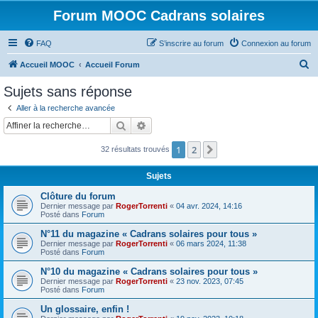
Forum MOOC Cadrans solaires
FAQ
S’inscrire au forum
Connexion au forum
R
Accueil MOOC
Accueil Forum
e
Sujets sans réponse
c
Aller à la recherche avancée
h
Rechercher
Recherche avancée
e
1
2
Suivante
32 résultats trouvés
r
c
Sujets
h
Clôture du forum
e
Dernier message par
RogerTorrenti
«
04 avr. 2024, 14:16
Posté dans
Forum
r
N°11 du magazine « Cadrans solaires pour tous »
Dernier message par
RogerTorrenti
«
06 mars 2024, 11:38
Posté dans
Forum
N°10 du magazine « Cadrans solaires pour tous »
Dernier message par
RogerTorrenti
«
23 nov. 2023, 07:45
Posté dans
Forum
Un glossaire, enfin !