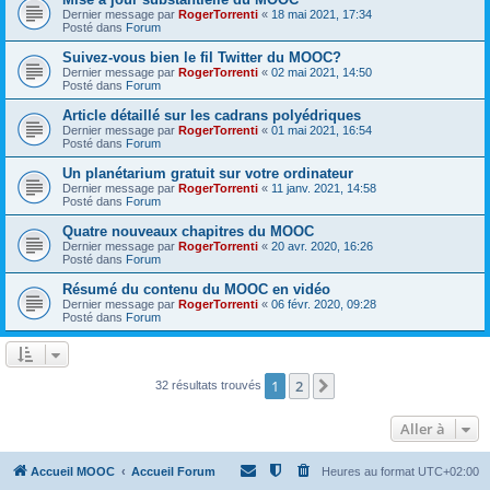
Dernier message par
RogerTorrenti
«
18 mai 2021, 17:34
Posté dans
Forum
Suivez-vous bien le fil Twitter du MOOC?
Dernier message par
RogerTorrenti
«
02 mai 2021, 14:50
Posté dans
Forum
Article détaillé sur les cadrans polyédriques
Dernier message par
RogerTorrenti
«
01 mai 2021, 16:54
Posté dans
Forum
Un planétarium gratuit sur votre ordinateur
Dernier message par
RogerTorrenti
«
11 janv. 2021, 14:58
Posté dans
Forum
Quatre nouveaux chapitres du MOOC
Dernier message par
RogerTorrenti
«
20 avr. 2020, 16:26
Posté dans
Forum
Résumé du contenu du MOOC en vidéo
Dernier message par
RogerTorrenti
«
06 févr. 2020, 09:28
Posté dans
Forum
1
2
Suivante
32 résultats trouvés
Aller à
Accueil MOOC
Accueil Forum
Heures au format
UTC+02:00