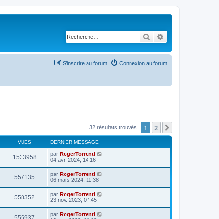
Rechercher
Recherche avancé
S’inscrire au forum
Connexion au forum
1
2
Suivante
32 résultats trouvés
VUES
DERNIER MESSAGE
par
RogerTorrenti
1533958
04 avr. 2024, 14:16
par
RogerTorrenti
557135
06 mars 2024, 11:38
par
RogerTorrenti
558352
23 nov. 2023, 07:45
par
RogerTorrenti
555937