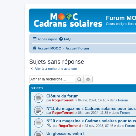
Forum MO
Cours en ligne libre e
Accès rapide
FAQ
Accueil MOOC
Accueil Forum
Sujets sans réponse
Aller à la recherche avancée
Rechercher
Recherche avancée
SUJETS
Clôture du forum
par
RogerTorrenti
» 04 avr. 2024, 14:16 » dans
Forum
N°11 du magazine « Cadrans solaires pour tous
par
RogerTorrenti
» 06 mars 2024, 11:38 » dans
Forum
N°10 du magazine « Cadrans solaires pour tous
par
RogerTorrenti
» 23 nov. 2023, 07:45 » dans
Forum
Un glossaire, enfin !