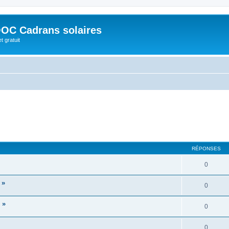
OC Cadrans solaires
t gratuit
RÉPONSES
0
 »
0
 »
0
0