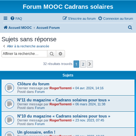
Forum MOOC Cadrans solaires
FAQ
S’inscrire au forum
Connexion au forum
R
Accueil MOOC
Accueil Forum
e
Sujets sans réponse
c
Aller à la recherche avancée
h
Rechercher
Recherche avancée
e
1
2
Suivante
32 résultats trouvés
r
c
Sujets
h
Clôture du forum
e
Dernier message par
RogerTorrenti
«
04 avr. 2024, 14:16
Posté dans
Forum
r
N°11 du magazine « Cadrans solaires pour tous »
Dernier message par
RogerTorrenti
«
06 mars 2024, 11:38
Posté dans
Forum
N°10 du magazine « Cadrans solaires pour tous »
Dernier message par
RogerTorrenti
«
23 nov. 2023, 07:45
Posté dans
Forum
Un glossaire, enfin !