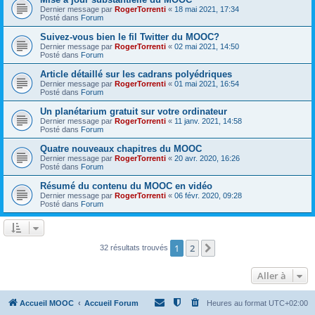
Dernier message par
RogerTorrenti
«
18 mai 2021, 17:34
Posté dans
Forum
Suivez-vous bien le fil Twitter du MOOC?
Dernier message par
RogerTorrenti
«
02 mai 2021, 14:50
Posté dans
Forum
Article détaillé sur les cadrans polyédriques
Dernier message par
RogerTorrenti
«
01 mai 2021, 16:54
Posté dans
Forum
Un planétarium gratuit sur votre ordinateur
Dernier message par
RogerTorrenti
«
11 janv. 2021, 14:58
Posté dans
Forum
Quatre nouveaux chapitres du MOOC
Dernier message par
RogerTorrenti
«
20 avr. 2020, 16:26
Posté dans
Forum
Résumé du contenu du MOOC en vidéo
Dernier message par
RogerTorrenti
«
06 févr. 2020, 09:28
Posté dans
Forum
1
2
Suivante
32 résultats trouvés
Aller à
Accueil MOOC
Accueil Forum
Heures au format
UTC+02:00