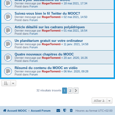
Dernier message par
RogerTorrenti
«
18 mai 2021, 17:34
Posté dans
Forum
Suivez-vous bien le fil Twitter du MOOC?
Dernier message par
RogerTorrenti
«
02 mai 2021, 14:50
Posté dans
Forum
Article détaillé sur les cadrans polyédriques
Dernier message par
RogerTorrenti
«
01 mai 2021, 16:54
Posté dans
Forum
Un planétarium gratuit sur votre ordinateur
Dernier message par
RogerTorrenti
«
11 janv. 2021, 14:58
Posté dans
Forum
Quatre nouveaux chapitres du MOOC
Dernier message par
RogerTorrenti
«
20 avr. 2020, 16:26
Posté dans
Forum
Résumé du contenu du MOOC en vidéo
Dernier message par
RogerTorrenti
«
06 févr. 2020, 09:28
Posté dans
Forum
1
2
Suivante
32 résultats trouvés
Aller à
Accueil MOOC
Accueil Forum
Heures au format
UTC+02:00