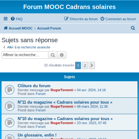
Forum MOOC Cadrans solaires
FAQ
S’inscrire au forum
Connexion au forum
R
Accueil MOOC
Accueil Forum
e
Sujets sans réponse
c
Aller à la recherche avancée
h
Rechercher
Recherche avancée
e
1
2
Suivante
32 résultats trouvés
r
c
Sujets
h
Clôture du forum
e
Dernier message par
RogerTorrenti
«
04 avr. 2024, 14:16
Posté dans
Forum
r
N°11 du magazine « Cadrans solaires pour tous »
Dernier message par
RogerTorrenti
«
06 mars 2024, 11:38
Posté dans
Forum
N°10 du magazine « Cadrans solaires pour tous »
Dernier message par
RogerTorrenti
«
23 nov. 2023, 07:45
Posté dans
Forum
Un glossaire, enfin !