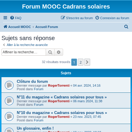
Forum MOOC Cadrans solaires
FAQ
S’inscrire au forum
Connexion au forum
R
Accueil MOOC
Accueil Forum
e
Sujets sans réponse
c
Aller à la recherche avancée
h
Rechercher
Recherche avancée
e
1
2
Suivante
32 résultats trouvés
r
c
Sujets
h
Clôture du forum
e
Dernier message par
RogerTorrenti
«
04 avr. 2024, 14:16
Posté dans
Forum
r
N°11 du magazine « Cadrans solaires pour tous »
Dernier message par
RogerTorrenti
«
06 mars 2024, 11:38
Posté dans
Forum
N°10 du magazine « Cadrans solaires pour tous »
Dernier message par
RogerTorrenti
«
23 nov. 2023, 07:45
Posté dans
Forum
Un glossaire, enfin !