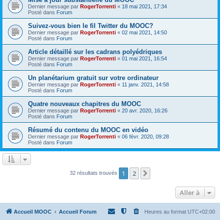
Dernier message par
RogerTorrenti
«
18 mai 2021, 17:34
Posté dans
Forum
Suivez-vous bien le fil Twitter du MOOC?
Dernier message par
RogerTorrenti
«
02 mai 2021, 14:50
Posté dans
Forum
Article détaillé sur les cadrans polyédriques
Dernier message par
RogerTorrenti
«
01 mai 2021, 16:54
Posté dans
Forum
Un planétarium gratuit sur votre ordinateur
Dernier message par
RogerTorrenti
«
11 janv. 2021, 14:58
Posté dans
Forum
Quatre nouveaux chapitres du MOOC
Dernier message par
RogerTorrenti
«
20 avr. 2020, 16:26
Posté dans
Forum
Résumé du contenu du MOOC en vidéo
Dernier message par
RogerTorrenti
«
06 févr. 2020, 09:28
Posté dans
Forum
1
2
Suivante
32 résultats trouvés
Aller à
Accueil MOOC
Accueil Forum
Heures au format
UTC+02:00