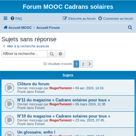
Forum MOOC Cadrans solaires
FAQ
S’inscrire au forum
Connexion au forum
R
Accueil MOOC
Accueil Forum
e
Sujets sans réponse
c
Aller à la recherche avancée
h
Rechercher
Recherche avancée
e
1
2
Suivante
32 résultats trouvés
r
c
Sujets
h
Clôture du forum
e
Dernier message par
RogerTorrenti
«
04 avr. 2024, 14:16
Posté dans
Forum
r
N°11 du magazine « Cadrans solaires pour tous »
Dernier message par
RogerTorrenti
«
06 mars 2024, 11:38
Posté dans
Forum
N°10 du magazine « Cadrans solaires pour tous »
Dernier message par
RogerTorrenti
«
23 nov. 2023, 07:45
Posté dans
Forum
Un glossaire, enfin !