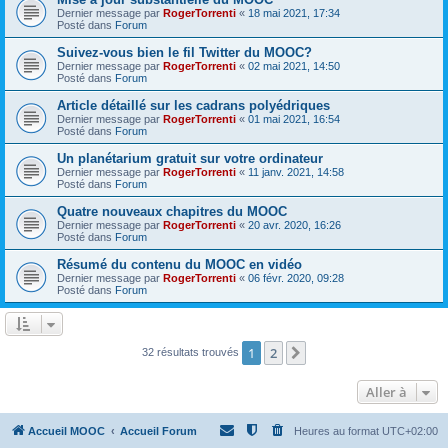
Dernier message par
RogerTorrenti
«
18 mai 2021, 17:34
Posté dans
Forum
Suivez-vous bien le fil Twitter du MOOC?
Dernier message par
RogerTorrenti
«
02 mai 2021, 14:50
Posté dans
Forum
Article détaillé sur les cadrans polyédriques
Dernier message par
RogerTorrenti
«
01 mai 2021, 16:54
Posté dans
Forum
Un planétarium gratuit sur votre ordinateur
Dernier message par
RogerTorrenti
«
11 janv. 2021, 14:58
Posté dans
Forum
Quatre nouveaux chapitres du MOOC
Dernier message par
RogerTorrenti
«
20 avr. 2020, 16:26
Posté dans
Forum
Résumé du contenu du MOOC en vidéo
Dernier message par
RogerTorrenti
«
06 févr. 2020, 09:28
Posté dans
Forum
1
2
Suivante
32 résultats trouvés
Aller à
Accueil MOOC
Accueil Forum
Heures au format
UTC+02:00