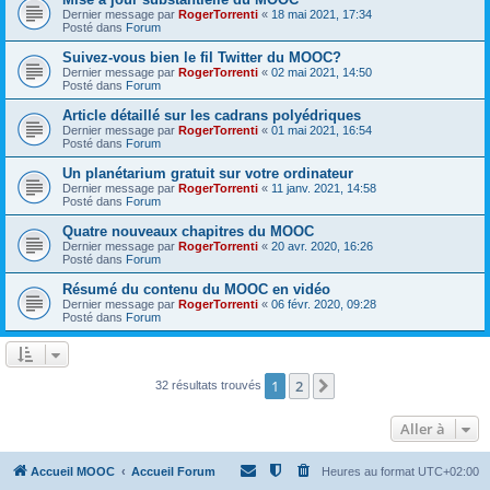
Dernier message par
RogerTorrenti
«
18 mai 2021, 17:34
Posté dans
Forum
Suivez-vous bien le fil Twitter du MOOC?
Dernier message par
RogerTorrenti
«
02 mai 2021, 14:50
Posté dans
Forum
Article détaillé sur les cadrans polyédriques
Dernier message par
RogerTorrenti
«
01 mai 2021, 16:54
Posté dans
Forum
Un planétarium gratuit sur votre ordinateur
Dernier message par
RogerTorrenti
«
11 janv. 2021, 14:58
Posté dans
Forum
Quatre nouveaux chapitres du MOOC
Dernier message par
RogerTorrenti
«
20 avr. 2020, 16:26
Posté dans
Forum
Résumé du contenu du MOOC en vidéo
Dernier message par
RogerTorrenti
«
06 févr. 2020, 09:28
Posté dans
Forum
1
2
Suivante
32 résultats trouvés
Aller à
Accueil MOOC
Accueil Forum
Heures au format
UTC+02:00