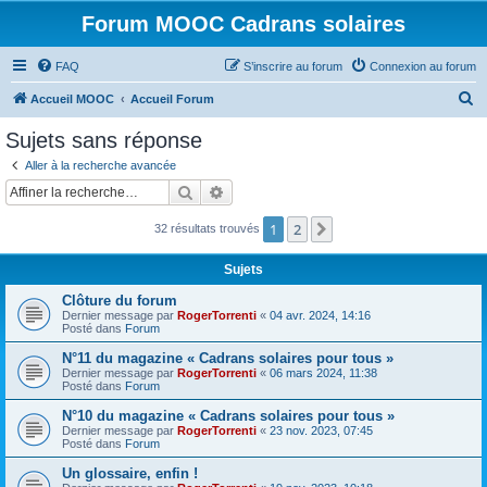
Forum MOOC Cadrans solaires
FAQ
S’inscrire au forum
Connexion au forum
R
Accueil MOOC
Accueil Forum
e
Sujets sans réponse
c
Aller à la recherche avancée
h
Rechercher
Recherche avancée
e
1
2
Suivante
32 résultats trouvés
r
c
Sujets
h
Clôture du forum
e
Dernier message par
RogerTorrenti
«
04 avr. 2024, 14:16
Posté dans
Forum
r
N°11 du magazine « Cadrans solaires pour tous »
Dernier message par
RogerTorrenti
«
06 mars 2024, 11:38
Posté dans
Forum
N°10 du magazine « Cadrans solaires pour tous »
Dernier message par
RogerTorrenti
«
23 nov. 2023, 07:45
Posté dans
Forum
Un glossaire, enfin !