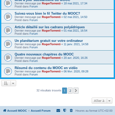
Dernier message par
RogerTorrenti
«
18 mai 2021, 17:34
Posté dans
Forum
Suivez-vous bien le fil Twitter du MOOC?
Dernier message par
RogerTorrenti
«
02 mai 2021, 14:50
Posté dans
Forum
Article détaillé sur les cadrans polyédriques
Dernier message par
RogerTorrenti
«
01 mai 2021, 16:54
Posté dans
Forum
Un planétarium gratuit sur votre ordinateur
Dernier message par
RogerTorrenti
«
11 janv. 2021, 14:58
Posté dans
Forum
Quatre nouveaux chapitres du MOOC
Dernier message par
RogerTorrenti
«
20 avr. 2020, 16:26
Posté dans
Forum
Résumé du contenu du MOOC en vidéo
Dernier message par
RogerTorrenti
«
06 févr. 2020, 09:28
Posté dans
Forum
1
2
Suivante
32 résultats trouvés
Aller à
Accueil MOOC
Accueil Forum
Heures au format
UTC+02:00