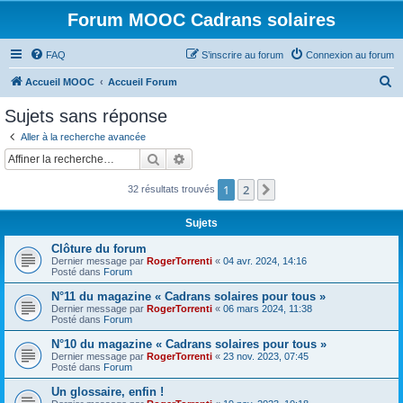
Forum MOOC Cadrans solaires
FAQ
S’inscrire au forum
Connexion au forum
R
Accueil MOOC
Accueil Forum
e
Sujets sans réponse
c
Aller à la recherche avancée
h
Rechercher
Recherche avancée
e
1
2
Suivante
32 résultats trouvés
r
c
Sujets
h
Clôture du forum
e
Dernier message par
RogerTorrenti
«
04 avr. 2024, 14:16
Posté dans
Forum
r
N°11 du magazine « Cadrans solaires pour tous »
Dernier message par
RogerTorrenti
«
06 mars 2024, 11:38
Posté dans
Forum
N°10 du magazine « Cadrans solaires pour tous »
Dernier message par
RogerTorrenti
«
23 nov. 2023, 07:45
Posté dans
Forum
Un glossaire, enfin !