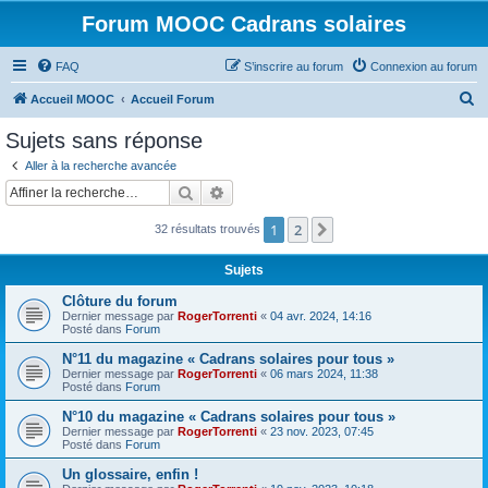
Forum MOOC Cadrans solaires
FAQ
S’inscrire au forum
Connexion au forum
R
Accueil MOOC
Accueil Forum
e
Sujets sans réponse
c
Aller à la recherche avancée
h
Rechercher
Recherche avancée
e
1
2
Suivante
32 résultats trouvés
r
c
Sujets
h
Clôture du forum
e
Dernier message par
RogerTorrenti
«
04 avr. 2024, 14:16
Posté dans
Forum
r
N°11 du magazine « Cadrans solaires pour tous »
Dernier message par
RogerTorrenti
«
06 mars 2024, 11:38
Posté dans
Forum
N°10 du magazine « Cadrans solaires pour tous »
Dernier message par
RogerTorrenti
«
23 nov. 2023, 07:45
Posté dans
Forum
Un glossaire, enfin !