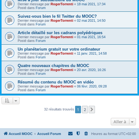
Dernier message par
RogerTorrenti
«
18 mai 2021, 17:34
Posté dans
Forum
Suivez-vous bien le fil Twitter du MOOC?
Dernier message par
RogerTorrenti
«
02 mai 2021, 14:50
Posté dans
Forum
Article détaillé sur les cadrans polyédriques
Dernier message par
RogerTorrenti
«
01 mai 2021, 16:54
Posté dans
Forum
Un planétarium gratuit sur votre ordinateur
Dernier message par
RogerTorrenti
«
11 janv. 2021, 14:58
Posté dans
Forum
Quatre nouveaux chapitres du MOOC
Dernier message par
RogerTorrenti
«
20 avr. 2020, 16:26
Posté dans
Forum
Résumé du contenu du MOOC en vidéo
Dernier message par
RogerTorrenti
«
06 févr. 2020, 09:28
Posté dans
Forum
1
2
Suivante
32 résultats trouvés
Aller à
Accueil MOOC
Accueil Forum
Heures au format
UTC+02:00