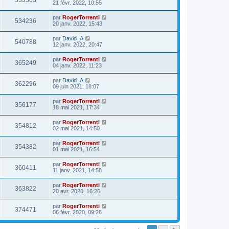
533503
21 févr. 2022, 10:55
par
RogerTorrenti
534236
20 janv. 2022, 15:43
par
David_A
540788
12 janv. 2022, 20:47
par
RogerTorrenti
365249
04 janv. 2022, 11:23
par
David_A
362296
09 juin 2021, 18:07
par
RogerTorrenti
356177
18 mai 2021, 17:34
par
RogerTorrenti
354812
02 mai 2021, 14:50
par
RogerTorrenti
354382
01 mai 2021, 16:54
par
RogerTorrenti
360411
11 janv. 2021, 14:58
par
RogerTorrenti
363822
20 avr. 2020, 16:26
par
RogerTorrenti
374471
06 févr. 2020, 09:28