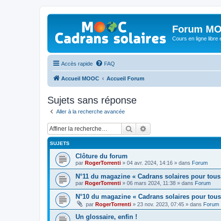
Forum MO
Cours en ligne libre e
Accès rapide
FAQ
Accueil MOOC
Accueil Forum
Sujets sans réponse
Aller à la recherche avancée
Rechercher
Recherche avancée
SUJETS
Clôture du forum
par
RogerTorrenti
» 04 avr. 2024, 14:16 » dans
Forum
N°11 du magazine « Cadrans solaires pour tous
par
RogerTorrenti
» 06 mars 2024, 11:38 » dans
Forum
N°10 du magazine « Cadrans solaires pour tous
par
RogerTorrenti
» 23 nov. 2023, 07:45 » dans
Forum
Un glossaire, enfin !