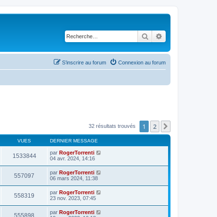
Rechercher
Recherche avancé
S’inscrire au forum
Connexion au forum
1
2
Suivante
32 résultats trouvés
VUES
DERNIER MESSAGE
par
RogerTorrenti
1533844
04 avr. 2024, 14:16
par
RogerTorrenti
557097
06 mars 2024, 11:38
par
RogerTorrenti
558319
23 nov. 2023, 07:45
par
RogerTorrenti
555898