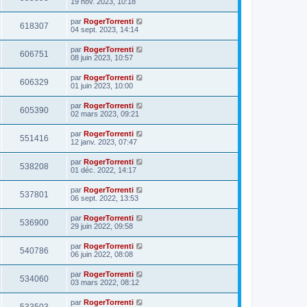
19 nov. 2023, 10:18
par
RogerTorrenti
618307
04 sept. 2023, 14:14
par
RogerTorrenti
606751
08 juin 2023, 10:57
par
RogerTorrenti
606329
01 juin 2023, 10:00
par
RogerTorrenti
605390
02 mars 2023, 09:21
par
RogerTorrenti
551416
12 janv. 2023, 07:47
par
RogerTorrenti
538208
01 déc. 2022, 14:17
par
RogerTorrenti
537801
06 sept. 2022, 13:53
par
RogerTorrenti
536900
29 juin 2022, 09:58
par
RogerTorrenti
540786
06 juin 2022, 08:08
par
RogerTorrenti
534060
03 mars 2022, 08:12
par
RogerTorrenti