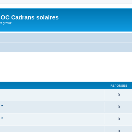
OC Cadrans solaires
t gratuit
RÉPONSES
0
 »
0
 »
0
0