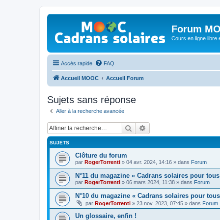
Forum MO
Cours en ligne libre e
Accès rapide
FAQ
Accueil MOOC
Accueil Forum
Sujets sans réponse
Aller à la recherche avancée
Rechercher
Recherche avancée
SUJETS
Clôture du forum
par
RogerTorrenti
» 04 avr. 2024, 14:16 » dans
Forum
N°11 du magazine « Cadrans solaires pour tous
par
RogerTorrenti
» 06 mars 2024, 11:38 » dans
Forum
N°10 du magazine « Cadrans solaires pour tous
par
RogerTorrenti
» 23 nov. 2023, 07:45 » dans
Forum
Un glossaire, enfin !