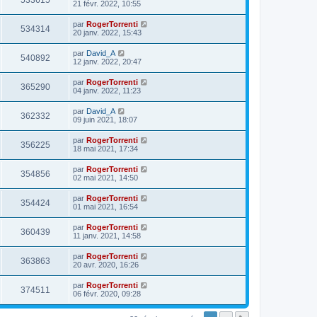
533615
21 févr. 2022, 10:55
par
RogerTorrenti
534314
20 janv. 2022, 15:43
par
David_A
540892
12 janv. 2022, 20:47
par
RogerTorrenti
365290
04 janv. 2022, 11:23
par
David_A
362332
09 juin 2021, 18:07
par
RogerTorrenti
356225
18 mai 2021, 17:34
par
RogerTorrenti
354856
02 mai 2021, 14:50
par
RogerTorrenti
354424
01 mai 2021, 16:54
par
RogerTorrenti
360439
11 janv. 2021, 14:58
par
RogerTorrenti
363863
20 avr. 2020, 16:26
par
RogerTorrenti
374511
06 févr. 2020, 09:28