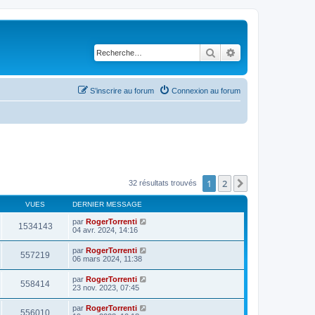
Rechercher
Recherche avancé
S’inscrire au forum
Connexion au forum
1
2
Suivante
32 résultats trouvés
VUES
DERNIER MESSAGE
par
RogerTorrenti
1534143
04 avr. 2024, 14:16
par
RogerTorrenti
557219
06 mars 2024, 11:38
par
RogerTorrenti
558414
23 nov. 2023, 07:45
par
RogerTorrenti
556010