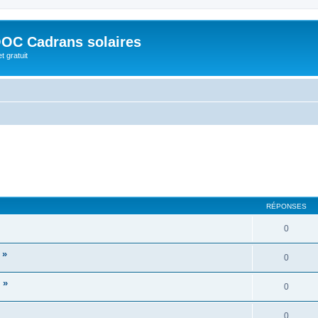
OC Cadrans solaires
t gratuit
RÉPONSES
0
 »
0
 »
0
0