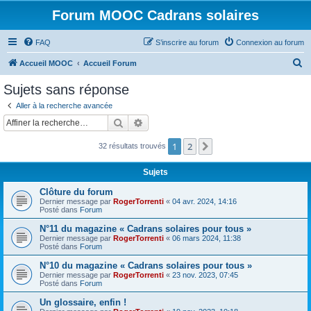
Forum MOOC Cadrans solaires
FAQ
S’inscrire au forum
Connexion au forum
R
Accueil MOOC
Accueil Forum
e
Sujets sans réponse
c
Aller à la recherche avancée
h
Rechercher
Recherche avancée
e
1
2
Suivante
32 résultats trouvés
r
c
Sujets
h
Clôture du forum
e
Dernier message par
RogerTorrenti
«
04 avr. 2024, 14:16
Posté dans
Forum
r
N°11 du magazine « Cadrans solaires pour tous »
Dernier message par
RogerTorrenti
«
06 mars 2024, 11:38
Posté dans
Forum
N°10 du magazine « Cadrans solaires pour tous »
Dernier message par
RogerTorrenti
«
23 nov. 2023, 07:45
Posté dans
Forum
Un glossaire, enfin !