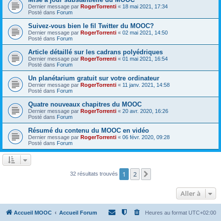
Dernier message par
RogerTorrenti
«
18 mai 2021, 17:34
Posté dans
Forum
Suivez-vous bien le fil Twitter du MOOC?
Dernier message par
RogerTorrenti
«
02 mai 2021, 14:50
Posté dans
Forum
Article détaillé sur les cadrans polyédriques
Dernier message par
RogerTorrenti
«
01 mai 2021, 16:54
Posté dans
Forum
Un planétarium gratuit sur votre ordinateur
Dernier message par
RogerTorrenti
«
11 janv. 2021, 14:58
Posté dans
Forum
Quatre nouveaux chapitres du MOOC
Dernier message par
RogerTorrenti
«
20 avr. 2020, 16:26
Posté dans
Forum
Résumé du contenu du MOOC en vidéo
Dernier message par
RogerTorrenti
«
06 févr. 2020, 09:28
Posté dans
Forum
1
2
Suivante
32 résultats trouvés
Aller à
Accueil MOOC
Accueil Forum
Heures au format
UTC+02:00