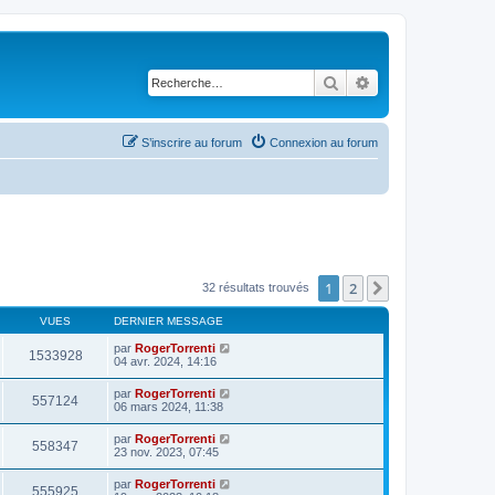
Rechercher
Recherche avancé
S’inscrire au forum
Connexion au forum
1
2
Suivante
32 résultats trouvés
VUES
DERNIER MESSAGE
par
RogerTorrenti
1533928
04 avr. 2024, 14:16
par
RogerTorrenti
557124
06 mars 2024, 11:38
par
RogerTorrenti
558347
23 nov. 2023, 07:45
par
RogerTorrenti
555925