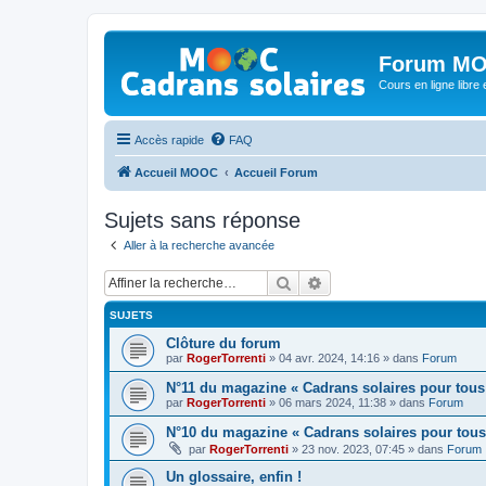
Forum MO
Cours en ligne libre e
Accès rapide
FAQ
Accueil MOOC
Accueil Forum
Sujets sans réponse
Aller à la recherche avancée
Rechercher
Recherche avancée
SUJETS
Clôture du forum
par
RogerTorrenti
» 04 avr. 2024, 14:16 » dans
Forum
N°11 du magazine « Cadrans solaires pour tous
par
RogerTorrenti
» 06 mars 2024, 11:38 » dans
Forum
N°10 du magazine « Cadrans solaires pour tous
par
RogerTorrenti
» 23 nov. 2023, 07:45 » dans
Forum
Un glossaire, enfin !