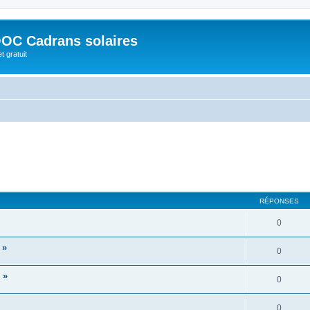
OC Cadrans solaires
t gratuit
RÉPONSES
0
 »
0
 »
0
0