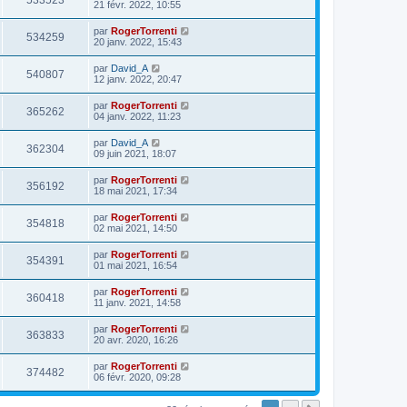
533523
21 févr. 2022, 10:55
par
RogerTorrenti
534259
20 janv. 2022, 15:43
par
David_A
540807
12 janv. 2022, 20:47
par
RogerTorrenti
365262
04 janv. 2022, 11:23
par
David_A
362304
09 juin 2021, 18:07
par
RogerTorrenti
356192
18 mai 2021, 17:34
par
RogerTorrenti
354818
02 mai 2021, 14:50
par
RogerTorrenti
354391
01 mai 2021, 16:54
par
RogerTorrenti
360418
11 janv. 2021, 14:58
par
RogerTorrenti
363833
20 avr. 2020, 16:26
par
RogerTorrenti
374482
06 févr. 2020, 09:28