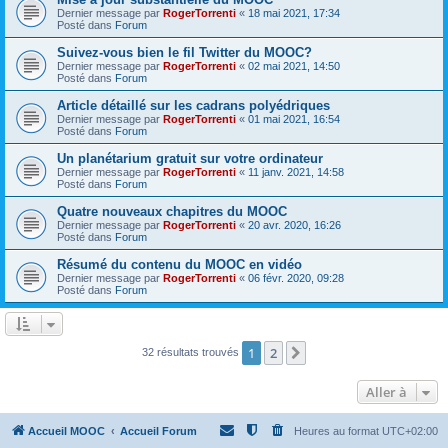
Dernier message par
RogerTorrenti
«
18 mai 2021, 17:34
Posté dans
Forum
Suivez-vous bien le fil Twitter du MOOC?
Dernier message par
RogerTorrenti
«
02 mai 2021, 14:50
Posté dans
Forum
Article détaillé sur les cadrans polyédriques
Dernier message par
RogerTorrenti
«
01 mai 2021, 16:54
Posté dans
Forum
Un planétarium gratuit sur votre ordinateur
Dernier message par
RogerTorrenti
«
11 janv. 2021, 14:58
Posté dans
Forum
Quatre nouveaux chapitres du MOOC
Dernier message par
RogerTorrenti
«
20 avr. 2020, 16:26
Posté dans
Forum
Résumé du contenu du MOOC en vidéo
Dernier message par
RogerTorrenti
«
06 févr. 2020, 09:28
Posté dans
Forum
1
2
Suivante
32 résultats trouvés
Aller à
Accueil MOOC
Accueil Forum
Heures au format
UTC+02:00