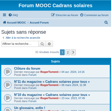
Forum MOOC Cadrans solaires
FAQ
S’inscrire au forum
Connexion au forum
R
Accueil MOOC
Accueil Forum
e
Sujets sans réponse
c
Aller à la recherche avancée
h
Rechercher
Recherche avancée
e
1
2
Suivante
32 résultats trouvés
r
c
Sujets
h
Clôture du forum
e
Dernier message par
RogerTorrenti
«
04 avr. 2024, 14:16
Posté dans
Forum
r
N°11 du magazine « Cadrans solaires pour tous »
Dernier message par
RogerTorrenti
«
06 mars 2024, 11:38
Posté dans
Forum
N°10 du magazine « Cadrans solaires pour tous »
Dernier message par
RogerTorrenti
«
23 nov. 2023, 07:45
Posté dans
Forum
Un glossaire, enfin !