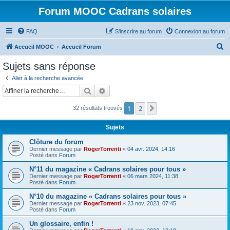
Forum MOOC Cadrans solaires
FAQ
S’inscrire au forum
Connexion au forum
R
Accueil MOOC
Accueil Forum
e
Sujets sans réponse
c
Aller à la recherche avancée
h
Rechercher
Recherche avancée
e
1
2
Suivante
32 résultats trouvés
r
c
Sujets
h
Clôture du forum
e
Dernier message par
RogerTorrenti
«
04 avr. 2024, 14:16
Posté dans
Forum
r
N°11 du magazine « Cadrans solaires pour tous »
Dernier message par
RogerTorrenti
«
06 mars 2024, 11:38
Posté dans
Forum
N°10 du magazine « Cadrans solaires pour tous »
Dernier message par
RogerTorrenti
«
23 nov. 2023, 07:45
Posté dans
Forum
Un glossaire, enfin !