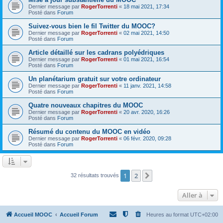
Dernier message par
RogerTorrenti
«
18 mai 2021, 17:34
Posté dans
Forum
Suivez-vous bien le fil Twitter du MOOC?
Dernier message par
RogerTorrenti
«
02 mai 2021, 14:50
Posté dans
Forum
Article détaillé sur les cadrans polyédriques
Dernier message par
RogerTorrenti
«
01 mai 2021, 16:54
Posté dans
Forum
Un planétarium gratuit sur votre ordinateur
Dernier message par
RogerTorrenti
«
11 janv. 2021, 14:58
Posté dans
Forum
Quatre nouveaux chapitres du MOOC
Dernier message par
RogerTorrenti
«
20 avr. 2020, 16:26
Posté dans
Forum
Résumé du contenu du MOOC en vidéo
Dernier message par
RogerTorrenti
«
06 févr. 2020, 09:28
Posté dans
Forum
1
2
Suivante
32 résultats trouvés
Aller à
Accueil MOOC
Accueil Forum
Heures au format
UTC+02:00