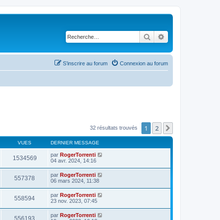
Rechercher
Recherche avancé
S’inscrire au forum
Connexion au forum
1
2
Suivante
32 résultats trouvés
VUES
DERNIER MESSAGE
par
RogerTorrenti
1534569
04 avr. 2024, 14:16
par
RogerTorrenti
557378
06 mars 2024, 11:38
par
RogerTorrenti
558594
23 nov. 2023, 07:45
par
RogerTorrenti
556193