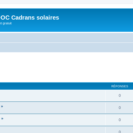
OC Cadrans solaires
t gratuit
RÉPONSES
0
 »
0
 »
0
0