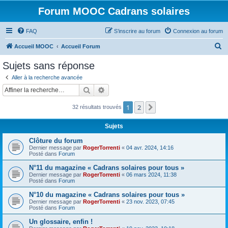
Forum MOOC Cadrans solaires
FAQ
S’inscrire au forum
Connexion au forum
R
Accueil MOOC
Accueil Forum
e
Sujets sans réponse
c
Aller à la recherche avancée
h
Rechercher
Recherche avancée
e
1
2
Suivante
32 résultats trouvés
r
c
Sujets
h
Clôture du forum
e
Dernier message par
RogerTorrenti
«
04 avr. 2024, 14:16
Posté dans
Forum
r
N°11 du magazine « Cadrans solaires pour tous »
Dernier message par
RogerTorrenti
«
06 mars 2024, 11:38
Posté dans
Forum
N°10 du magazine « Cadrans solaires pour tous »
Dernier message par
RogerTorrenti
«
23 nov. 2023, 07:45
Posté dans
Forum
Un glossaire, enfin !