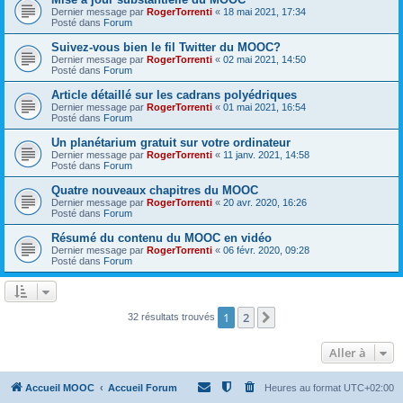
Dernier message par
RogerTorrenti
«
18 mai 2021, 17:34
Posté dans
Forum
Suivez-vous bien le fil Twitter du MOOC?
Dernier message par
RogerTorrenti
«
02 mai 2021, 14:50
Posté dans
Forum
Article détaillé sur les cadrans polyédriques
Dernier message par
RogerTorrenti
«
01 mai 2021, 16:54
Posté dans
Forum
Un planétarium gratuit sur votre ordinateur
Dernier message par
RogerTorrenti
«
11 janv. 2021, 14:58
Posté dans
Forum
Quatre nouveaux chapitres du MOOC
Dernier message par
RogerTorrenti
«
20 avr. 2020, 16:26
Posté dans
Forum
Résumé du contenu du MOOC en vidéo
Dernier message par
RogerTorrenti
«
06 févr. 2020, 09:28
Posté dans
Forum
1
2
Suivante
32 résultats trouvés
Aller à
Accueil MOOC
Accueil Forum
Heures au format
UTC+02:00