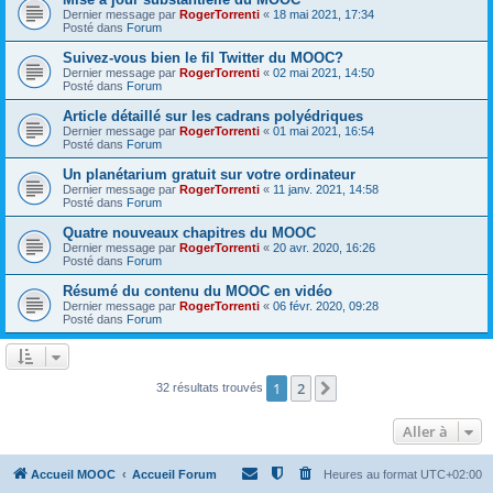
Dernier message par
RogerTorrenti
«
18 mai 2021, 17:34
Posté dans
Forum
Suivez-vous bien le fil Twitter du MOOC?
Dernier message par
RogerTorrenti
«
02 mai 2021, 14:50
Posté dans
Forum
Article détaillé sur les cadrans polyédriques
Dernier message par
RogerTorrenti
«
01 mai 2021, 16:54
Posté dans
Forum
Un planétarium gratuit sur votre ordinateur
Dernier message par
RogerTorrenti
«
11 janv. 2021, 14:58
Posté dans
Forum
Quatre nouveaux chapitres du MOOC
Dernier message par
RogerTorrenti
«
20 avr. 2020, 16:26
Posté dans
Forum
Résumé du contenu du MOOC en vidéo
Dernier message par
RogerTorrenti
«
06 févr. 2020, 09:28
Posté dans
Forum
1
2
Suivante
32 résultats trouvés
Aller à
Accueil MOOC
Accueil Forum
Heures au format
UTC+02:00