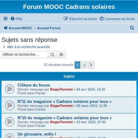
Forum MOOC Cadrans solaires
FAQ
S’inscrire au forum
Connexion au forum
R
Accueil MOOC
Accueil Forum
e
Sujets sans réponse
c
Aller à la recherche avancée
h
Rechercher
Recherche avancée
e
1
2
Suivante
32 résultats trouvés
r
c
Sujets
h
Clôture du forum
e
Dernier message par
RogerTorrenti
«
04 avr. 2024, 14:16
Posté dans
Forum
r
N°11 du magazine « Cadrans solaires pour tous »
Dernier message par
RogerTorrenti
«
06 mars 2024, 11:38
Posté dans
Forum
N°10 du magazine « Cadrans solaires pour tous »
Dernier message par
RogerTorrenti
«
23 nov. 2023, 07:45
Posté dans
Forum
Un glossaire, enfin !