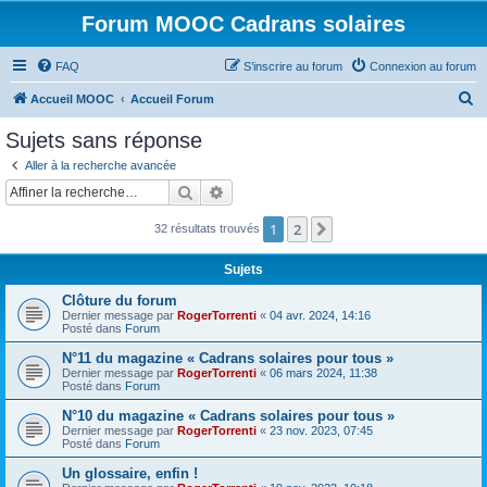
Forum MOOC Cadrans solaires
FAQ
S’inscrire au forum
Connexion au forum
R
Accueil MOOC
Accueil Forum
e
Sujets sans réponse
c
Aller à la recherche avancée
h
Rechercher
Recherche avancée
e
1
2
Suivante
32 résultats trouvés
r
c
Sujets
h
Clôture du forum
e
Dernier message par
RogerTorrenti
«
04 avr. 2024, 14:16
Posté dans
Forum
r
N°11 du magazine « Cadrans solaires pour tous »
Dernier message par
RogerTorrenti
«
06 mars 2024, 11:38
Posté dans
Forum
N°10 du magazine « Cadrans solaires pour tous »
Dernier message par
RogerTorrenti
«
23 nov. 2023, 07:45
Posté dans
Forum
Un glossaire, enfin !