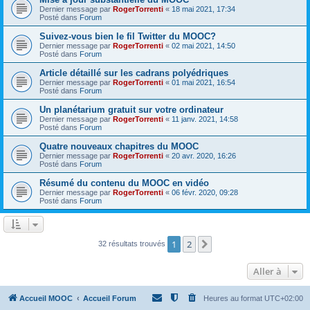
Dernier message par
RogerTorrenti
«
18 mai 2021, 17:34
Posté dans
Forum
Suivez-vous bien le fil Twitter du MOOC?
Dernier message par
RogerTorrenti
«
02 mai 2021, 14:50
Posté dans
Forum
Article détaillé sur les cadrans polyédriques
Dernier message par
RogerTorrenti
«
01 mai 2021, 16:54
Posté dans
Forum
Un planétarium gratuit sur votre ordinateur
Dernier message par
RogerTorrenti
«
11 janv. 2021, 14:58
Posté dans
Forum
Quatre nouveaux chapitres du MOOC
Dernier message par
RogerTorrenti
«
20 avr. 2020, 16:26
Posté dans
Forum
Résumé du contenu du MOOC en vidéo
Dernier message par
RogerTorrenti
«
06 févr. 2020, 09:28
Posté dans
Forum
1
2
Suivante
32 résultats trouvés
Aller à
Accueil MOOC
Accueil Forum
Heures au format
UTC+02:00