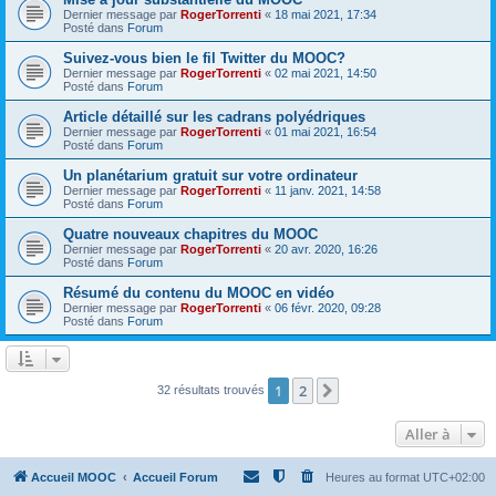
Dernier message par
RogerTorrenti
«
18 mai 2021, 17:34
Posté dans
Forum
Suivez-vous bien le fil Twitter du MOOC?
Dernier message par
RogerTorrenti
«
02 mai 2021, 14:50
Posté dans
Forum
Article détaillé sur les cadrans polyédriques
Dernier message par
RogerTorrenti
«
01 mai 2021, 16:54
Posté dans
Forum
Un planétarium gratuit sur votre ordinateur
Dernier message par
RogerTorrenti
«
11 janv. 2021, 14:58
Posté dans
Forum
Quatre nouveaux chapitres du MOOC
Dernier message par
RogerTorrenti
«
20 avr. 2020, 16:26
Posté dans
Forum
Résumé du contenu du MOOC en vidéo
Dernier message par
RogerTorrenti
«
06 févr. 2020, 09:28
Posté dans
Forum
1
2
Suivante
32 résultats trouvés
Aller à
Accueil MOOC
Accueil Forum
Heures au format
UTC+02:00