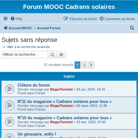
Forum MOOC Cadrans solaires
FAQ
S’inscrire au forum
Connexion au forum
R
Accueil MOOC
Accueil Forum
e
Sujets sans réponse
c
Aller à la recherche avancée
h
Rechercher
Recherche avancée
e
1
2
Suivante
32 résultats trouvés
r
c
Sujets
h
Clôture du forum
e
Dernier message par
RogerTorrenti
«
04 avr. 2024, 14:16
Posté dans
Forum
r
N°11 du magazine « Cadrans solaires pour tous »
Dernier message par
RogerTorrenti
«
06 mars 2024, 11:38
Posté dans
Forum
N°10 du magazine « Cadrans solaires pour tous »
Dernier message par
RogerTorrenti
«
23 nov. 2023, 07:45
Posté dans
Forum
Un glossaire, enfin !