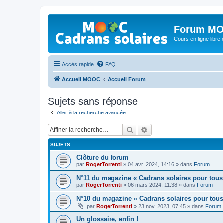
Forum MO
Cours en ligne libre e
Accès rapide
FAQ
Accueil MOOC
Accueil Forum
Sujets sans réponse
Aller à la recherche avancée
Rechercher
Recherche avancée
SUJETS
Clôture du forum
par
RogerTorrenti
» 04 avr. 2024, 14:16 » dans
Forum
N°11 du magazine « Cadrans solaires pour tous
par
RogerTorrenti
» 06 mars 2024, 11:38 » dans
Forum
N°10 du magazine « Cadrans solaires pour tous
par
RogerTorrenti
» 23 nov. 2023, 07:45 » dans
Forum
Un glossaire, enfin !