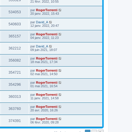
533329
21 févr. 2022, 10:55
par
RogerTorrenti
534053
20 janv. 2022, 15:43
par
David_A
540603
12 janv. 2022, 20:47
par
RogerTorrenti
365157
04 janv. 2022, 11:23
par
David_A
362212
09 juin 2021, 18:07
par
RogerTorrenti
356082
18 mai 2021, 17:34
par
RogerTorrenti
354721
02 mai 2021, 14:50
par
RogerTorrenti
354296
01 mai 2021, 16:54
par
RogerTorrenti
360313
11 janv. 2021, 14:58
par
RogerTorrenti
363760
20 avr. 2020, 16:26
par
RogerTorrenti
374391
06 févr. 2020, 09:28