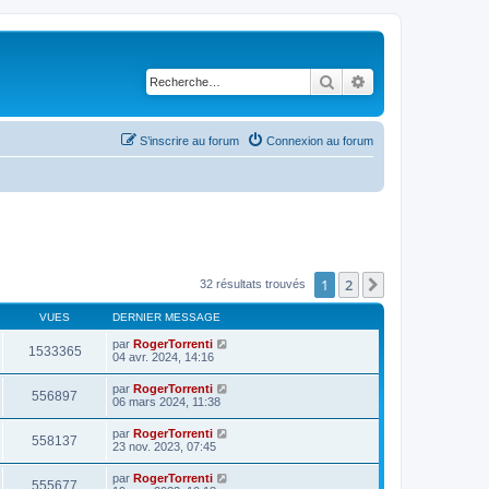
Rechercher
Recherche avancé
S’inscrire au forum
Connexion au forum
1
2
Suivante
32 résultats trouvés
VUES
DERNIER MESSAGE
par
RogerTorrenti
1533365
04 avr. 2024, 14:16
par
RogerTorrenti
556897
06 mars 2024, 11:38
par
RogerTorrenti
558137
23 nov. 2023, 07:45
par
RogerTorrenti
555677