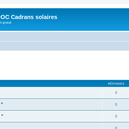
OC Cadrans solaires
t gratuit
RÉPONSES
0
 »
0
 »
0
0