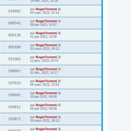
19 nov. 2023, 10:18
par
RogerTorrenti
618082
04 sept. 2023, 14:14
par
RogerTorrenti
606542
08 juin 2023, 10:57
par
RogerTorrenti
606128
01 juin 2023, 10:00
par
RogerTorrenti
605186
02 mars 2023, 09:21
par
RogerTorrenti
551062
12 janv. 2023, 07:47
par
RogerTorrenti
538007
01 déc. 2022, 14:17
par
RogerTorrenti
537610
06 sept. 2022, 13:53
par
RogerTorrenti
536691
29 juin 2022, 09:58
par
RogerTorrenti
540611
06 juin 2022, 08:08
par
RogerTorrenti
533872
03 mars 2022, 08:12
par
RogerTorrenti