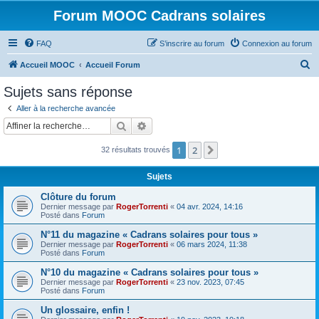
Forum MOOC Cadrans solaires
FAQ
S’inscrire au forum
Connexion au forum
R
Accueil MOOC
Accueil Forum
e
Sujets sans réponse
c
Aller à la recherche avancée
h
Rechercher
Recherche avancée
e
1
2
Suivante
32 résultats trouvés
r
c
Sujets
h
Clôture du forum
e
Dernier message par
RogerTorrenti
«
04 avr. 2024, 14:16
Posté dans
Forum
r
N°11 du magazine « Cadrans solaires pour tous »
Dernier message par
RogerTorrenti
«
06 mars 2024, 11:38
Posté dans
Forum
N°10 du magazine « Cadrans solaires pour tous »
Dernier message par
RogerTorrenti
«
23 nov. 2023, 07:45
Posté dans
Forum
Un glossaire, enfin !