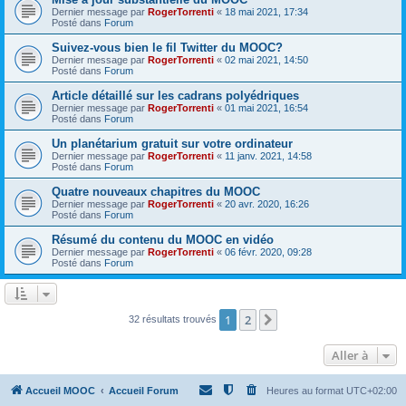
Dernier message par
RogerTorrenti
«
18 mai 2021, 17:34
Posté dans
Forum
Suivez-vous bien le fil Twitter du MOOC?
Dernier message par
RogerTorrenti
«
02 mai 2021, 14:50
Posté dans
Forum
Article détaillé sur les cadrans polyédriques
Dernier message par
RogerTorrenti
«
01 mai 2021, 16:54
Posté dans
Forum
Un planétarium gratuit sur votre ordinateur
Dernier message par
RogerTorrenti
«
11 janv. 2021, 14:58
Posté dans
Forum
Quatre nouveaux chapitres du MOOC
Dernier message par
RogerTorrenti
«
20 avr. 2020, 16:26
Posté dans
Forum
Résumé du contenu du MOOC en vidéo
Dernier message par
RogerTorrenti
«
06 févr. 2020, 09:28
Posté dans
Forum
1
2
Suivante
32 résultats trouvés
Aller à
Accueil MOOC
Accueil Forum
Heures au format
UTC+02:00