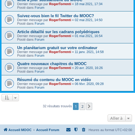
Dernier message par
RogerTorrenti
«
18 mai 2021, 17:34
Posté dans
Forum
Suivez-vous bien le fil Twitter du MOOC?
Dernier message par
RogerTorrenti
«
02 mai 2021, 14:50
Posté dans
Forum
Article détaillé sur les cadrans polyédriques
Dernier message par
RogerTorrenti
«
01 mai 2021, 16:54
Posté dans
Forum
Un planétarium gratuit sur votre ordinateur
Dernier message par
RogerTorrenti
«
11 janv. 2021, 14:58
Posté dans
Forum
Quatre nouveaux chapitres du MOOC
Dernier message par
RogerTorrenti
«
20 avr. 2020, 16:26
Posté dans
Forum
Résumé du contenu du MOOC en vidéo
Dernier message par
RogerTorrenti
«
06 févr. 2020, 09:28
Posté dans
Forum
1
2
Suivante
32 résultats trouvés
Aller à
Accueil MOOC
Accueil Forum
Heures au format
UTC+02:00