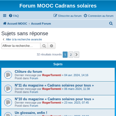
Forum MOOC Cadrans solaires
FAQ
S’inscrire au forum
Connexion au forum
R
Accueil MOOC
Accueil Forum
e
Sujets sans réponse
c
Aller à la recherche avancée
h
Rechercher
Recherche avancée
e
1
2
Suivante
32 résultats trouvés
r
c
Sujets
h
Clôture du forum
e
Dernier message par
RogerTorrenti
«
04 avr. 2024, 14:16
Posté dans
Forum
r
N°11 du magazine « Cadrans solaires pour tous »
Dernier message par
RogerTorrenti
«
06 mars 2024, 11:38
Posté dans
Forum
N°10 du magazine « Cadrans solaires pour tous »
Dernier message par
RogerTorrenti
«
23 nov. 2023, 07:45
Posté dans
Forum
Un glossaire, enfin !