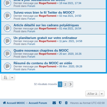
Dernier message par
RogerTorrenti
«
18 mai 2021, 17:34
Posté dans
Forum
Suivez-vous bien le fil Twitter du MOOC?
Dernier message par
RogerTorrenti
«
02 mai 2021, 14:50
Posté dans
Forum
Article détaillé sur les cadrans polyédriques
Dernier message par
RogerTorrenti
«
01 mai 2021, 16:54
Posté dans
Forum
Un planétarium gratuit sur votre ordinateur
Dernier message par
RogerTorrenti
«
11 janv. 2021, 14:58
Posté dans
Forum
Quatre nouveaux chapitres du MOOC
Dernier message par
RogerTorrenti
«
20 avr. 2020, 16:26
Posté dans
Forum
Résumé du contenu du MOOC en vidéo
Dernier message par
RogerTorrenti
«
06 févr. 2020, 09:28
Posté dans
Forum
1
2
Suivante
32 résultats trouvés
Aller à
Accueil MOOC
Accueil Forum
Heures au format
UTC+02:00