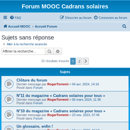
Forum MOOC Cadrans solaires
FAQ
S’inscrire au forum
Connexion au forum
R
Accueil MOOC
Accueil Forum
e
Sujets sans réponse
c
Aller à la recherche avancée
h
Rechercher
Recherche avancée
e
1
2
Suivante
32 résultats trouvés
r
c
Sujets
h
Clôture du forum
e
Dernier message par
RogerTorrenti
«
04 avr. 2024, 14:16
Posté dans
Forum
r
N°11 du magazine « Cadrans solaires pour tous »
Dernier message par
RogerTorrenti
«
06 mars 2024, 11:38
Posté dans
Forum
N°10 du magazine « Cadrans solaires pour tous »
Dernier message par
RogerTorrenti
«
23 nov. 2023, 07:45
Posté dans
Forum
Un glossaire, enfin !