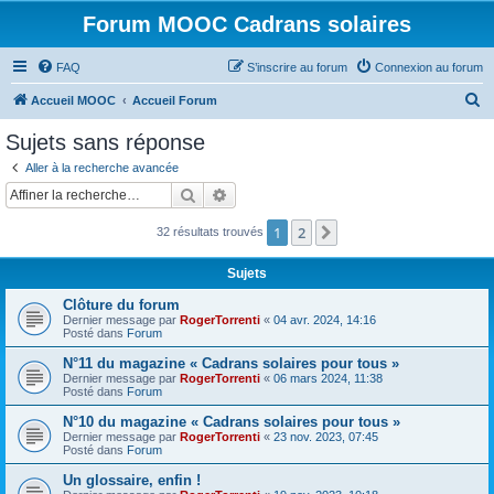
Forum MOOC Cadrans solaires
FAQ
S’inscrire au forum
Connexion au forum
R
Accueil MOOC
Accueil Forum
e
Sujets sans réponse
c
Aller à la recherche avancée
h
Rechercher
Recherche avancée
e
1
2
Suivante
32 résultats trouvés
r
c
Sujets
h
Clôture du forum
e
Dernier message par
RogerTorrenti
«
04 avr. 2024, 14:16
Posté dans
Forum
r
N°11 du magazine « Cadrans solaires pour tous »
Dernier message par
RogerTorrenti
«
06 mars 2024, 11:38
Posté dans
Forum
N°10 du magazine « Cadrans solaires pour tous »
Dernier message par
RogerTorrenti
«
23 nov. 2023, 07:45
Posté dans
Forum
Un glossaire, enfin !