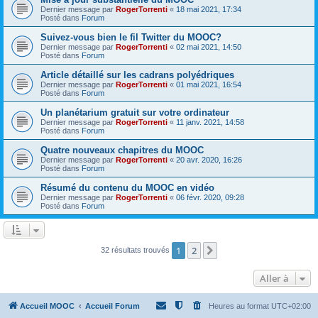
Dernier message par
RogerTorrenti
«
18 mai 2021, 17:34
Posté dans
Forum
Suivez-vous bien le fil Twitter du MOOC?
Dernier message par
RogerTorrenti
«
02 mai 2021, 14:50
Posté dans
Forum
Article détaillé sur les cadrans polyédriques
Dernier message par
RogerTorrenti
«
01 mai 2021, 16:54
Posté dans
Forum
Un planétarium gratuit sur votre ordinateur
Dernier message par
RogerTorrenti
«
11 janv. 2021, 14:58
Posté dans
Forum
Quatre nouveaux chapitres du MOOC
Dernier message par
RogerTorrenti
«
20 avr. 2020, 16:26
Posté dans
Forum
Résumé du contenu du MOOC en vidéo
Dernier message par
RogerTorrenti
«
06 févr. 2020, 09:28
Posté dans
Forum
1
2
Suivante
32 résultats trouvés
Aller à
Accueil MOOC
Accueil Forum
Heures au format
UTC+02:00