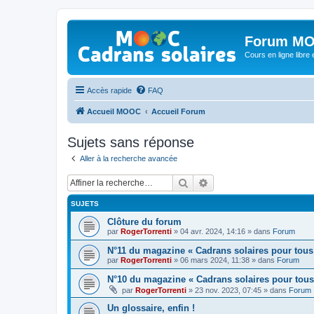
Forum MO
Cours en ligne libre e
Accès rapide
FAQ
Accueil MOOC
Accueil Forum
Sujets sans réponse
Aller à la recherche avancée
Rechercher
Recherche avancée
SUJETS
Clôture du forum
par
RogerTorrenti
» 04 avr. 2024, 14:16 » dans
Forum
N°11 du magazine « Cadrans solaires pour tous
par
RogerTorrenti
» 06 mars 2024, 11:38 » dans
Forum
N°10 du magazine « Cadrans solaires pour tous
par
RogerTorrenti
» 23 nov. 2023, 07:45 » dans
Forum
Un glossaire, enfin !