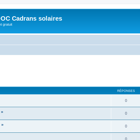
OC Cadrans solaires
t gratuit
RÉPONSES
0
 »
0
 »
0
0