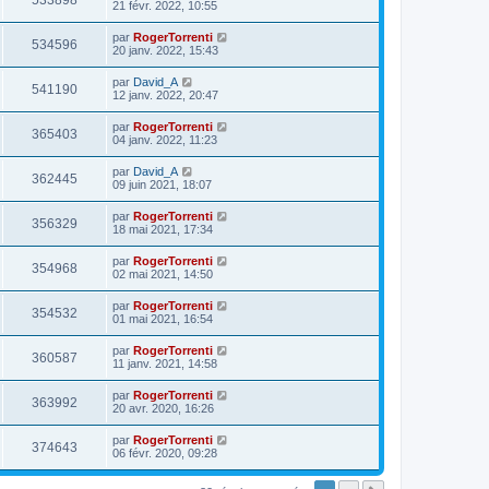
533898
21 févr. 2022, 10:55
par
RogerTorrenti
534596
20 janv. 2022, 15:43
par
David_A
541190
12 janv. 2022, 20:47
par
RogerTorrenti
365403
04 janv. 2022, 11:23
par
David_A
362445
09 juin 2021, 18:07
par
RogerTorrenti
356329
18 mai 2021, 17:34
par
RogerTorrenti
354968
02 mai 2021, 14:50
par
RogerTorrenti
354532
01 mai 2021, 16:54
par
RogerTorrenti
360587
11 janv. 2021, 14:58
par
RogerTorrenti
363992
20 avr. 2020, 16:26
par
RogerTorrenti
374643
06 févr. 2020, 09:28