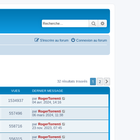
Rechercher
Recherche avancé
S’inscrire au forum
Connexion au forum
1
2
Suivante
32 résultats trouvés
VUES
DERNIER MESSAGE
par
RogerTorrenti
1534937
04 avr. 2024, 14:16
par
RogerTorrenti
557496
06 mars 2024, 11:38
par
RogerTorrenti
558716
23 nov. 2023, 07:45
par
RogerTorrenti
556315