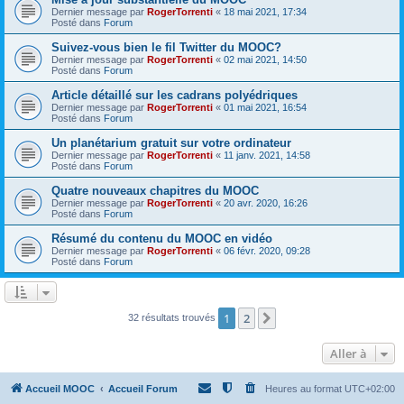
Dernier message par
RogerTorrenti
«
18 mai 2021, 17:34
Posté dans
Forum
Suivez-vous bien le fil Twitter du MOOC?
Dernier message par
RogerTorrenti
«
02 mai 2021, 14:50
Posté dans
Forum
Article détaillé sur les cadrans polyédriques
Dernier message par
RogerTorrenti
«
01 mai 2021, 16:54
Posté dans
Forum
Un planétarium gratuit sur votre ordinateur
Dernier message par
RogerTorrenti
«
11 janv. 2021, 14:58
Posté dans
Forum
Quatre nouveaux chapitres du MOOC
Dernier message par
RogerTorrenti
«
20 avr. 2020, 16:26
Posté dans
Forum
Résumé du contenu du MOOC en vidéo
Dernier message par
RogerTorrenti
«
06 févr. 2020, 09:28
Posté dans
Forum
1
2
Suivante
32 résultats trouvés
Aller à
Accueil MOOC
Accueil Forum
Heures au format
UTC+02:00