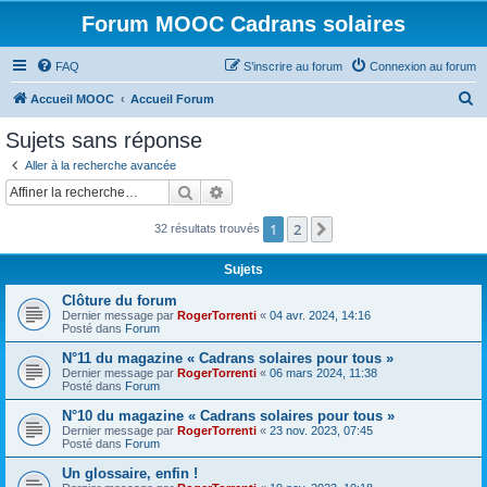
Forum MOOC Cadrans solaires
FAQ
S’inscrire au forum
Connexion au forum
R
Accueil MOOC
Accueil Forum
e
Sujets sans réponse
c
Aller à la recherche avancée
h
Rechercher
Recherche avancée
e
1
2
Suivante
32 résultats trouvés
r
c
Sujets
h
Clôture du forum
e
Dernier message par
RogerTorrenti
«
04 avr. 2024, 14:16
Posté dans
Forum
r
N°11 du magazine « Cadrans solaires pour tous »
Dernier message par
RogerTorrenti
«
06 mars 2024, 11:38
Posté dans
Forum
N°10 du magazine « Cadrans solaires pour tous »
Dernier message par
RogerTorrenti
«
23 nov. 2023, 07:45
Posté dans
Forum
Un glossaire, enfin !