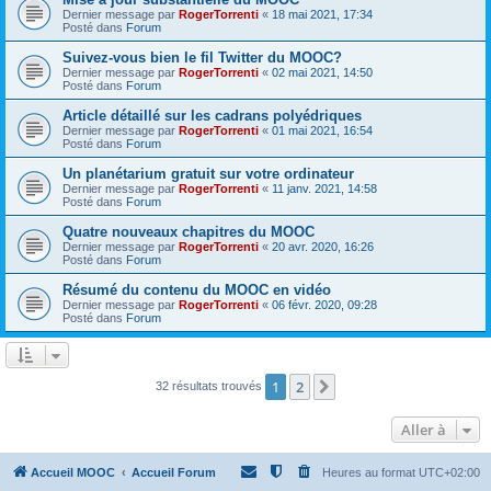
Dernier message par
RogerTorrenti
«
18 mai 2021, 17:34
Posté dans
Forum
Suivez-vous bien le fil Twitter du MOOC?
Dernier message par
RogerTorrenti
«
02 mai 2021, 14:50
Posté dans
Forum
Article détaillé sur les cadrans polyédriques
Dernier message par
RogerTorrenti
«
01 mai 2021, 16:54
Posté dans
Forum
Un planétarium gratuit sur votre ordinateur
Dernier message par
RogerTorrenti
«
11 janv. 2021, 14:58
Posté dans
Forum
Quatre nouveaux chapitres du MOOC
Dernier message par
RogerTorrenti
«
20 avr. 2020, 16:26
Posté dans
Forum
Résumé du contenu du MOOC en vidéo
Dernier message par
RogerTorrenti
«
06 févr. 2020, 09:28
Posté dans
Forum
1
2
Suivante
32 résultats trouvés
Aller à
Accueil MOOC
Accueil Forum
Heures au format
UTC+02:00