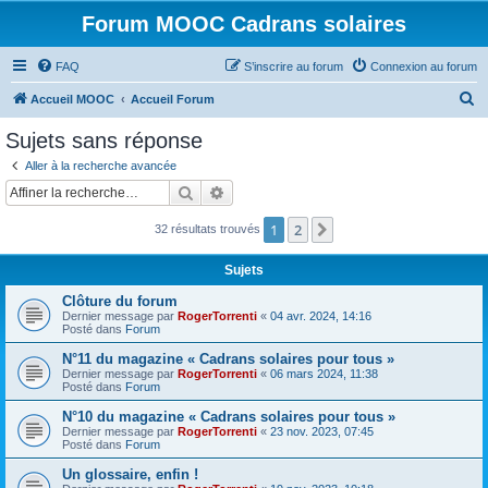
Forum MOOC Cadrans solaires
FAQ
S’inscrire au forum
Connexion au forum
R
Accueil MOOC
Accueil Forum
e
Sujets sans réponse
c
Aller à la recherche avancée
h
Rechercher
Recherche avancée
e
1
2
Suivante
32 résultats trouvés
r
c
Sujets
h
Clôture du forum
e
Dernier message par
RogerTorrenti
«
04 avr. 2024, 14:16
Posté dans
Forum
r
N°11 du magazine « Cadrans solaires pour tous »
Dernier message par
RogerTorrenti
«
06 mars 2024, 11:38
Posté dans
Forum
N°10 du magazine « Cadrans solaires pour tous »
Dernier message par
RogerTorrenti
«
23 nov. 2023, 07:45
Posté dans
Forum
Un glossaire, enfin !