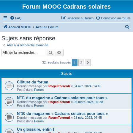
Forum MOOC Cadrans solaires
FAQ
S’inscrire au forum
Connexion au forum
R
Accueil MOOC
Accueil Forum
e
Sujets sans réponse
c
Aller à la recherche avancée
h
Rechercher
Recherche avancée
e
1
2
Suivante
32 résultats trouvés
r
c
Sujets
h
Clôture du forum
e
Dernier message par
RogerTorrenti
«
04 avr. 2024, 14:16
Posté dans
Forum
r
N°11 du magazine « Cadrans solaires pour tous »
Dernier message par
RogerTorrenti
«
06 mars 2024, 11:38
Posté dans
Forum
N°10 du magazine « Cadrans solaires pour tous »
Dernier message par
RogerTorrenti
«
23 nov. 2023, 07:45
Posté dans
Forum
Un glossaire, enfin !