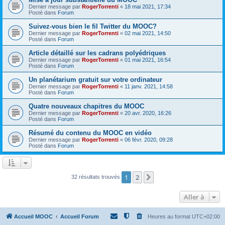
Dernier message par
RogerTorrenti
«
18 mai 2021, 17:34
Posté dans
Forum
Suivez-vous bien le fil Twitter du MOOC?
Dernier message par
RogerTorrenti
«
02 mai 2021, 14:50
Posté dans
Forum
Article détaillé sur les cadrans polyédriques
Dernier message par
RogerTorrenti
«
01 mai 2021, 16:54
Posté dans
Forum
Un planétarium gratuit sur votre ordinateur
Dernier message par
RogerTorrenti
«
11 janv. 2021, 14:58
Posté dans
Forum
Quatre nouveaux chapitres du MOOC
Dernier message par
RogerTorrenti
«
20 avr. 2020, 16:26
Posté dans
Forum
Résumé du contenu du MOOC en vidéo
Dernier message par
RogerTorrenti
«
06 févr. 2020, 09:28
Posté dans
Forum
1
2
Suivante
32 résultats trouvés
Aller à
Accueil MOOC
Accueil Forum
Heures au format
UTC+02:00