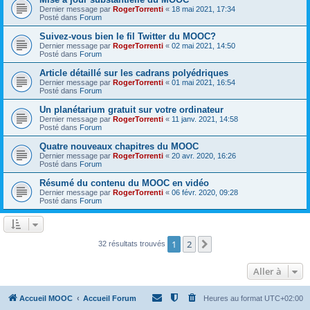
Dernier message par
RogerTorrenti
«
18 mai 2021, 17:34
Posté dans
Forum
Suivez-vous bien le fil Twitter du MOOC?
Dernier message par
RogerTorrenti
«
02 mai 2021, 14:50
Posté dans
Forum
Article détaillé sur les cadrans polyédriques
Dernier message par
RogerTorrenti
«
01 mai 2021, 16:54
Posté dans
Forum
Un planétarium gratuit sur votre ordinateur
Dernier message par
RogerTorrenti
«
11 janv. 2021, 14:58
Posté dans
Forum
Quatre nouveaux chapitres du MOOC
Dernier message par
RogerTorrenti
«
20 avr. 2020, 16:26
Posté dans
Forum
Résumé du contenu du MOOC en vidéo
Dernier message par
RogerTorrenti
«
06 févr. 2020, 09:28
Posté dans
Forum
1
2
Suivante
32 résultats trouvés
Aller à
Accueil MOOC
Accueil Forum
Heures au format
UTC+02:00