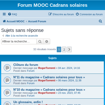
Forum MOOC Cadrans solaires
FAQ
S’inscrire au forum
Connexion au forum
R
Accueil MOOC
Accueil Forum
e
Sujets sans réponse
c
Aller à la recherche avancée
h
Rechercher
Recherche avancée
e
1
2
Suivante
32 résultats trouvés
r
c
Sujets
h
Clôture du forum
e
Dernier message par
RogerTorrenti
«
04 avr. 2024, 14:16
Posté dans
Forum
r
N°11 du magazine « Cadrans solaires pour tous »
Dernier message par
RogerTorrenti
«
06 mars 2024, 11:38
Posté dans
Forum
N°10 du magazine « Cadrans solaires pour tous »
Dernier message par
RogerTorrenti
«
23 nov. 2023, 07:45
Posté dans
Forum
Un glossaire, enfin !