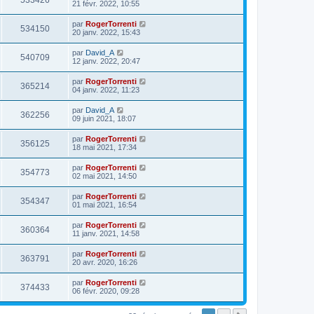
533426
21 févr. 2022, 10:55
par
RogerTorrenti
534150
20 janv. 2022, 15:43
par
David_A
540709
12 janv. 2022, 20:47
par
RogerTorrenti
365214
04 janv. 2022, 11:23
par
David_A
362256
09 juin 2021, 18:07
par
RogerTorrenti
356125
18 mai 2021, 17:34
par
RogerTorrenti
354773
02 mai 2021, 14:50
par
RogerTorrenti
354347
01 mai 2021, 16:54
par
RogerTorrenti
360364
11 janv. 2021, 14:58
par
RogerTorrenti
363791
20 avr. 2020, 16:26
par
RogerTorrenti
374433
06 févr. 2020, 09:28