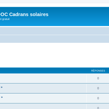
OC Cadrans solaires
t gratuit
RÉPONSES
0
 »
0
 »
0
0