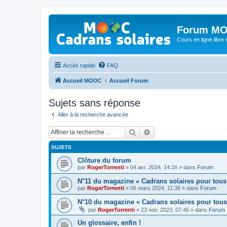
Forum MO
Cours en ligne libre e
Accès rapide
FAQ
Accueil MOOC
Accueil Forum
Sujets sans réponse
Aller à la recherche avancée
Rechercher
Recherche avancée
SUJETS
Clôture du forum
par
RogerTorrenti
» 04 avr. 2024, 14:16 » dans
Forum
N°11 du magazine « Cadrans solaires pour tous
par
RogerTorrenti
» 06 mars 2024, 11:38 » dans
Forum
N°10 du magazine « Cadrans solaires pour tous
par
RogerTorrenti
» 23 nov. 2023, 07:45 » dans
Forum
Un glossaire, enfin !