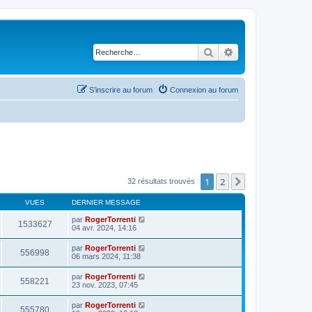
Rechercher
Recherche avancé
S’inscrire au forum
Connexion au forum
1
2
Suivante
32 résultats trouvés
VUES
DERNIER MESSAGE
par
RogerTorrenti
1533627
04 avr. 2024, 14:16
par
RogerTorrenti
556998
06 mars 2024, 11:38
par
RogerTorrenti
558221
23 nov. 2023, 07:45
par
RogerTorrenti
555780