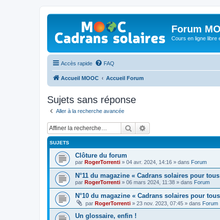
Forum MO
Cours en ligne libre e
Accès rapide
FAQ
Accueil MOOC
Accueil Forum
Sujets sans réponse
Aller à la recherche avancée
Rechercher
Recherche avancée
SUJETS
Clôture du forum
par
RogerTorrenti
» 04 avr. 2024, 14:16 » dans
Forum
N°11 du magazine « Cadrans solaires pour tous
par
RogerTorrenti
» 06 mars 2024, 11:38 » dans
Forum
N°10 du magazine « Cadrans solaires pour tous
par
RogerTorrenti
» 23 nov. 2023, 07:45 » dans
Forum
Un glossaire, enfin !