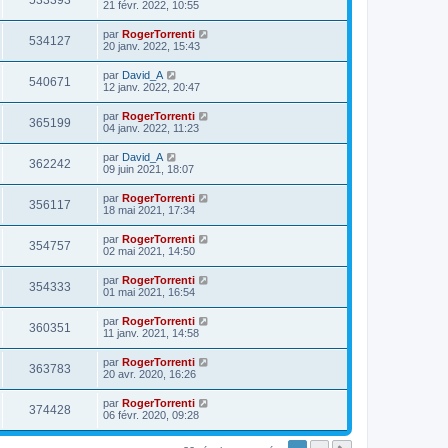
533393
21 févr. 2022, 10:55
par
RogerTorrenti
534127
20 janv. 2022, 15:43
par
David_A
540671
12 janv. 2022, 20:47
par
RogerTorrenti
365199
04 janv. 2022, 11:23
par
David_A
362242
09 juin 2021, 18:07
par
RogerTorrenti
356117
18 mai 2021, 17:34
par
RogerTorrenti
354757
02 mai 2021, 14:50
par
RogerTorrenti
354333
01 mai 2021, 16:54
par
RogerTorrenti
360351
11 janv. 2021, 14:58
par
RogerTorrenti
363783
20 avr. 2020, 16:26
par
RogerTorrenti
374428
06 févr. 2020, 09:28