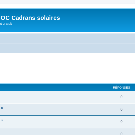
OC Cadrans solaires
t gratuit
RÉPONSES
0
 »
0
 »
0
0