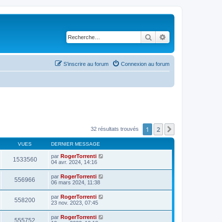
Rechercher
Recherche avancé
S’inscrire au forum
Connexion au forum
1
2
Suivante
32 résultats trouvés
VUES
DERNIER MESSAGE
par
RogerTorrenti
1533560
04 avr. 2024, 14:16
par
RogerTorrenti
556966
06 mars 2024, 11:38
par
RogerTorrenti
558200
23 nov. 2023, 07:45
par
RogerTorrenti
555752